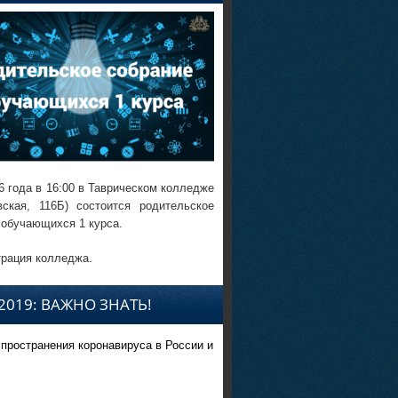
6 года в 16:00 в Таврическом колледже
вская, 116Б) состоится родительское
 обучающихся 1 курса.
рация колледжа.
2019: ВАЖНО ЗНАТЬ!
спространения коронавируса в России и