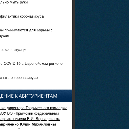
ильно мыть руки
филактики коронавируса
ры принимаются для борьбы с
русом
еская ситуация
 с COVID-19 в Европейском регионе
знать о коронавирусе
ЕНИЕ К АБИТУРИЕНТАМ
ие директора Таврического колледжа
АОУ ВО «Крымский федеральный
верситет имени В.И. Вернадского»
авриленко Юлии Михайловны