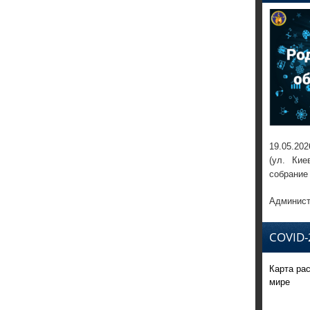
19.05.202
(ул. Кие
собрание
Админист
COVID-
Карта ра
мире