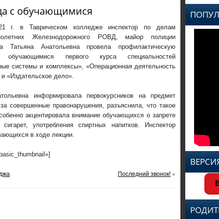
да с обучающимися
ПОПУЛ
1 г. в Таврическом колледже инспектор по делам
ннолетних Железнодорожного РОВД, майор полиции
ва Татьяна Анатольевна провела профилактическую
обучающимися первого курса специальностей
ые системы и комплексы», «Операционная деятельность
 и «Издательское дело».
атольевна информировала первокурсников на предмет
 за совершенные правонарушения, разъяснила, что такое
Особенно акцентировала внимание обучающихся о запрете
 сигарет, употребления спиртных напитков. Инспектор
чающихся в ходе лекции.
»basic_thumbnail»]
ВЕРСИ
еджа
Последний звонок!
»
В
РОДИТ