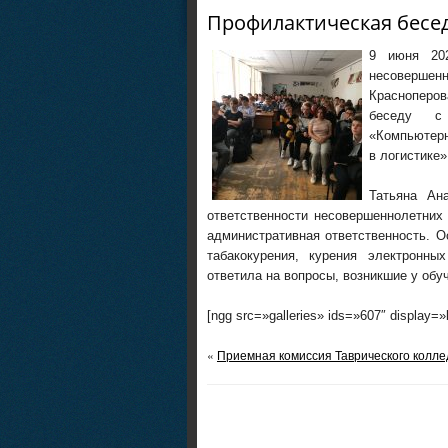
Профилактическая бесе
9 июня 202
несоверше
Красноперо
беседу с 
«Компьютерн
в логистике»
Татьяна Ан
ответственности несовершеннолетних
административная ответственность. 
табакокурения, курения электронных
ответила на вопросы, возникшие у обу
[ngg src=»galleries» ids=»607″ display=
«
Приемная комиссия Таврического колл