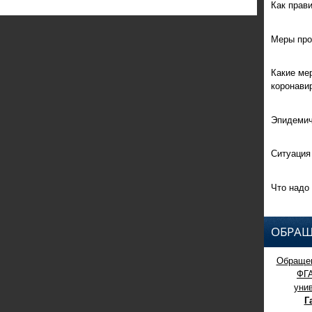
Как прав
Меры про
Какие ме
коронави
Эпидемич
Ситуация
Что надо 
ОБРАЩ
Обращен
ФГ
уни
Г