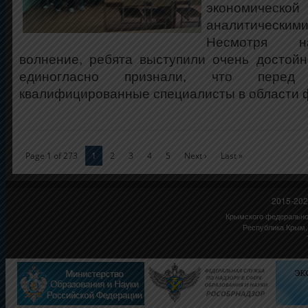
экономической
аналитичес
Несмотря н
волнение, ребята выступили очень достой
единогласно признали, что пере
квалифицированные специалисты в области 
Page 1 of 273
1
2
3
4
5
Next ›
Last »
2015-202
Крымского федеральног
Республика Крым,