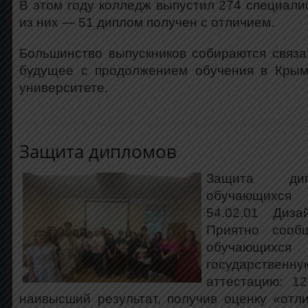
В этом году колледж выпустил 274 специалис
из них — 51 диплом получен с отличием.
Большинство выпускников собираются связ
будущее с продолжением обучения в Кры
университете.
Защита дипломов
Защита ди
обучающихся
54.02.01 Диза
Приятно сооб
обучающихся
государств
аттестацию: 1
наивысший результат, получив оценку «отл