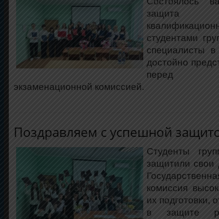
Состоялось в
защита 
квалифика
студентами гр
специалисты в
достойно предс
перед гос
экзаменационной комиссией.
Поздравляем с успешной защит
Студенты гру
защитили свои
Государственн
комиссия высо
их подготовки, 
в защите ра