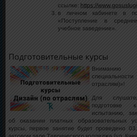
ссылке:
https://www.gosuslug
в личном кабинете в по
«Поступление в среднее
учебное заведение».
Подготовительные курсы
Вниманию 
специальнос
отраслям)»!
Для слушат
подготовке к
испытанию, за
об оказании платных образовательных у
курсы, первое занятие будет проведено 03.0
актовом зале Таврического колледжа (ул. Киев