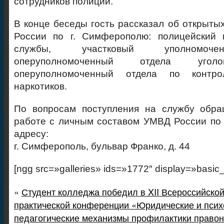
сотрудников полиции.
В конце беседы гость рассказал об открыты
России по г. Симферополю: полицейский п
службы, участковый уполномоче
оперуполномоченный отдела уголо
оперуполномоченный отдела по контр
наркотиков.
По вопросам поступления на службу обра
работе с личным составом УМВД России по
адресу:
г. Симферополь, бульвар Франко, д. 44
[ngg src=»galleries» ids=»1772″ display=»basic
«
Студент колледжа победил в XII Всероссийской
практической конференции «Юридические и псих
педагогические механизмы профилактики право