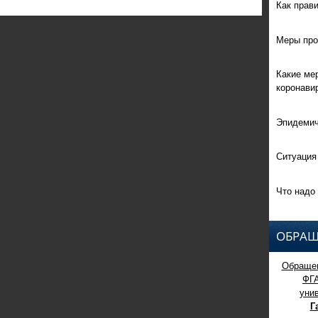
Как прав
Меры про
Какие ме
коронави
Эпидемич
Ситуация
Что надо 
ОБРАЩ
Обращен
ФГ
уни
Г