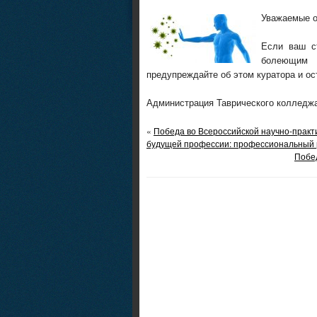
Уважаемые о
Если ваш ст
болеющим 
предупреждайте об этом куратора и о
Администрация Таврического колледж
«
Победа во Всероссийской научно-практ
будущей профессии: профессиональный 
Побед