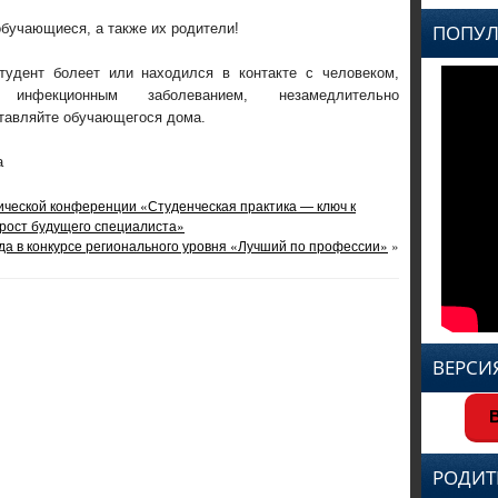
бучающиеся, а также их родители!
ПОПУЛ
удент болеет или находился в контакте с человеком,
инфекционным заболеванием, незамедлительно
ставляйте обучающегося дома.
а
ической конференции «Студенческая практика — ключ к
рост будущего специалиста»
а в конкурсе регионального уровня «Лучший по профессии»
»
ВЕРСИ
В
РОДИТ