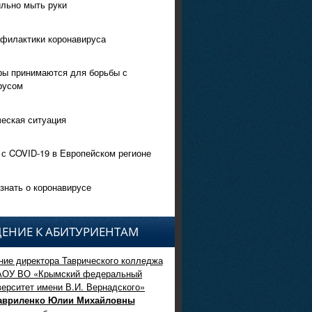
ильно мыть руки
филактики коронавируса
ры принимаются для борьбы с
русом
еская ситуация
 с COVID-19 в Европейском регионе
знать о коронавирусе
ЕНИЕ К АБИТУРИЕНТАМ
ие директора Таврического колледжа
АОУ ВО «Крымский федеральный
верситет имени В.И. Вернадского»
авриленко Юлии Михайловны