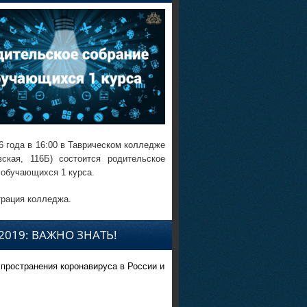
6 года в 16:00 в Таврическом колледже
вская, 116Б) состоится родительское
 обучающихся 1 курса.
рация колледжа.
2019: ВАЖНО ЗНАТЬ!
спространения коронавируса в России и