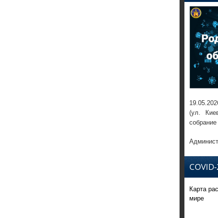
19.05.202
(ул. Кие
собрание
Админист
COVID-
Карта ра
мире