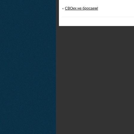
«
СВОих не бросаем!