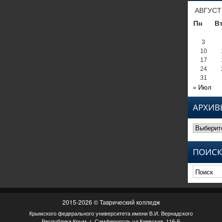
АВГУСТ
Пн
В
3
10
17
24
31
« Июл
АРХИВ
Архивы
ПОИСК
2015-2026 © Таврический колледж
Крымского федерального университета имени В.И. Вернадского
Республика Крым, г. Симферополь ул.Киевская, 116-Б