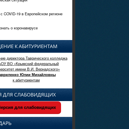
 с COVID-19 в Европейском регионе
знать о коронавирусе
ЕНИЕ К АБИТУРИЕНТАМ
ие директора Таврического колледжа
АОУ ВО «Крымский федеральный
верситет имени В.И. Вернадского»
авриленко Юлии Михайловны
к абитуриентам
Я ДЛЯ СЛАБОВИДЯЩИХ
ерсия для слабовидящих
ДАРЬ