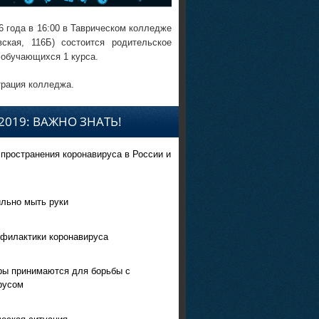
6 года в 16:00 в Таврическом колледже
вская, 116Б) состоится родительское
 обучающихся 1 курса.
рация колледжа.
2019: ВАЖНО ЗНАТЬ!
спространения коронавируса в России и
ильно мыть руки
филактики коронавируса
ры принимаются для борьбы с
русом
еская ситуация