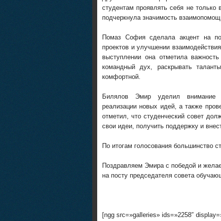
студентам проявлять себя не только 
подчеркнула значимость взаимопомощи
Помаз София сделала акцент на под
проектов и улучшении взаимодействи
выступлении она отметила важность
командный дух, раскрывать талант
комфортной.
Билялов Эмир уделил внимание а
реализации новых идей, а также про
отметил, что студенческий совет дол
свои идеи, получить поддержку и внес
По итогам голосования большинство с
Поздравляем Эмира с победой и желае
на посту председателя совета обучаю
[ngg src=»galleries» ids=»2258″ display