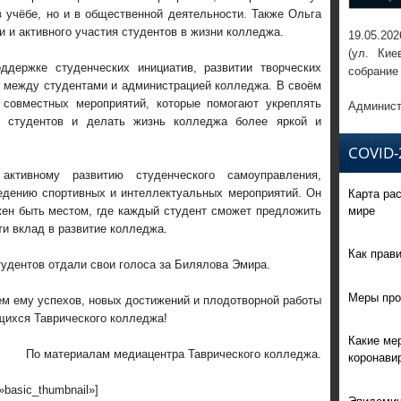
в учёбе, но и в общественной деятельности. Также Ольга
 и активного участия студентов в жизни колледжа.
19.05.202
(ул. Кие
держке студенческих инициатив, развитии творческих
собрание
я между студентами и администрацией колледжа. В своём
 совместных мероприятий, которые помогают укреплять
Админист
ы студентов и делать жизнь колледжа более яркой и
COVID-
ктивному развитию студенческого самоуправления,
Карта ра
ведению спортивных и интеллектуальных мероприятий. Он
мире
жен быть местом, где каждый студент сможет предложить
ти вклад в развитие колледжа.
Как прав
тудентов отдали свои голоса за Билялова Эмира.
Меры про
м ему успехов, новых достижений и плодотворной работы
щихся Таврического колледжа!
Какие ме
По материалам медиацентра Таврического колледжа.
коронави
=»basic_thumbnail»]
Эпидемич