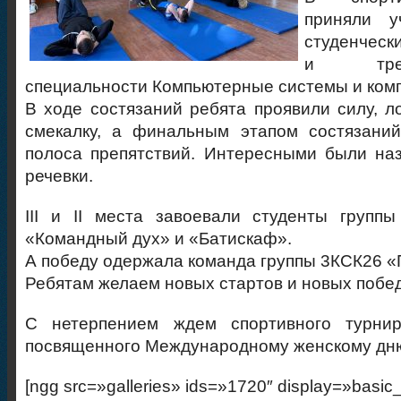
приняли у
студенческ
и трет
специальности Компьютерные системы и ком
В ходе состязаний ребята проявили силу, ло
смекалку, а финальным этапом состязаний
полоса препятствий. Интересными были на
речевки.
III и II места завоевали студенты групп
«Командный дух» и «Батискаф».
А победу одержала команда группы 3КСК26 «
Ребятам желаем новых стартов и новых побед
С нетерпением ждем спортивного турнир
посвященного Международному женскому дн
[ngg src=»galleries» ids=»1720″ display=»basic