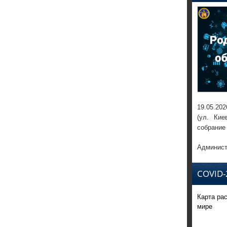
19.05.202
(ул. Кие
собрание
Админист
COVID-
Карта ра
мире