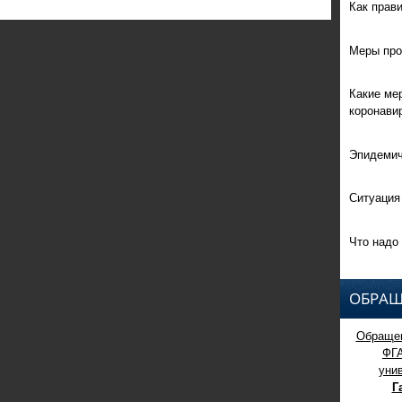
Как прав
Меры про
Какие ме
коронави
Эпидемич
Ситуация
Что надо 
ОБРАЩ
Обращен
ФГ
уни
Г