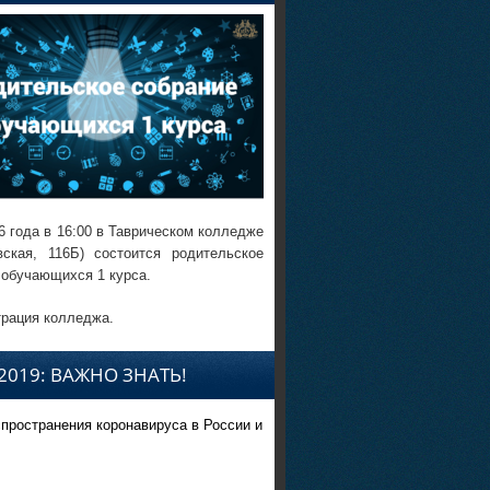
6 года в 16:00 в Таврическом колледже
вская, 116Б) состоится родительское
 обучающихся 1 курса.
рация колледжа.
2019: ВАЖНО ЗНАТЬ!
спространения коронавируса в России и