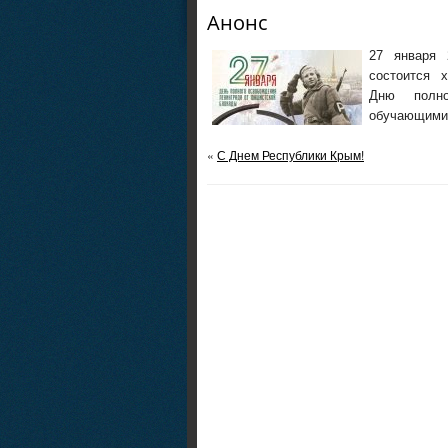
Анонс
27 января 
состоится х
Дню полно
обучающимис
«
С Днем Республики Крым!