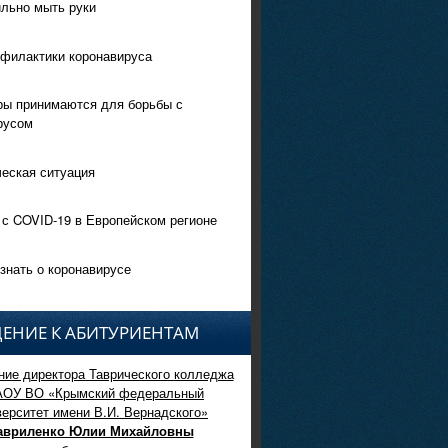
ильно мыть руки
филактики коронавируса
ры принимаются для борьбы с
русом
еская ситуация
 с COVID-19 в Европейском регионе
знать о коронавирусе
ЕНИЕ К АБИТУРИЕНТАМ
ие директора Таврического колледжа
АОУ ВО «Крымский федеральный
верситет имени В.И. Вернадского»
авриленко Юлии Михайловны