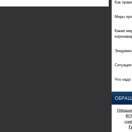
Как прав
Меры про
Какие ме
коронави
Эпидемич
Ситуация
Что надо 
ОБРАЩ
Обращен
ФГ
уни
Г