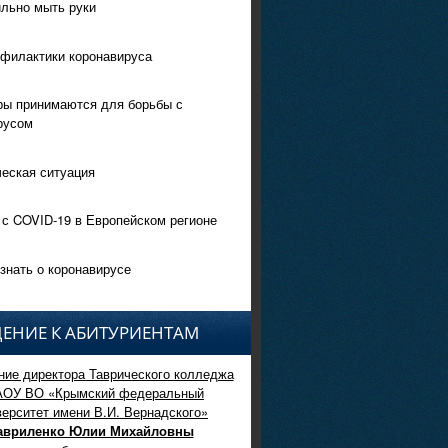
ильно мыть руки
филактики коронавируса
ры принимаются для борьбы с
русом
еская ситуация
 с COVID-19 в Европейском регионе
знать о коронавирусе
ЕНИЕ К АБИТУРИЕНТАМ
ие директора Таврического колледжа
АОУ ВО «Крымский федеральный
верситет имени В.И. Вернадского»
авриленко Юлии Михайловны