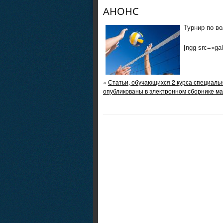
АНОНС
Турнир по в
[ngg src=»gal
«
Статьи, обучающихся 2 курса специаль
опубликованы в электронном сборнике м