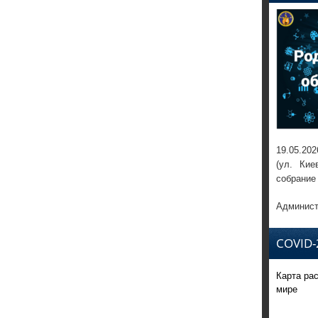
19.05.202
(ул. Кие
собрание
Админист
COVID-
Карта ра
мире