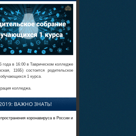
6 года в 16:00 в Таврическом колледже
вская, 116Б) состоится родительское
 обучающихся 1 курса.
рация колледжа.
2019: ВАЖНО ЗНАТЬ!
спространения коронавируса в России и