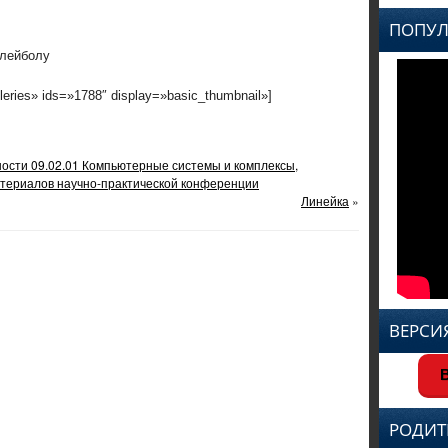
ПОПУЛ
олейболу
leries» ids=»1788″ display=»basic_thumbnail»]
ности 09.02.01 Компьютерные системы и комплексы,
атериалов научно-практической конференции
Линейка
»
ВЕРСИ
В
РОДИТ