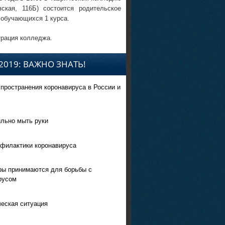
вская, 116Б) состоится родительское
 обучающихся 1 курса.
рация колледжа.
2019: ВАЖНО ЗНАТЬ!
спространения коронавируса в России и
ильно мыть руки
филактики коронавируса
ры принимаются для борьбы с
русом
еская ситуация