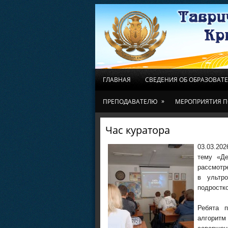
ГЛАВНАЯ
СВЕДЕНИЯ ОБ ОБРАЗОВАТ
»
ПРЕПОДАВАТЕЛЮ
МЕРОПРИЯТИЯ П
Час куратора
03.03.20
тему «Де
рассмотре
в ультро
подростко
Ребята 
алгорит