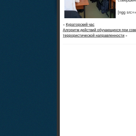
совершен
[ngg src=
«
Кураторский час
Алгоритм действий обучающихся при сов
террористической направленности
»