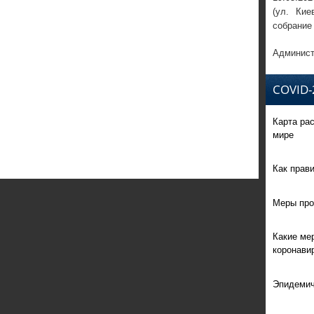
(ул. Кие
собрание
Админист
COVID-
Карта ра
мире
Как прав
Меры про
Какие ме
коронави
Эпидемич