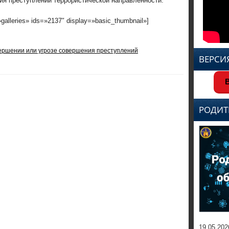
ия преступлений террористической направленности.
»galleries» ids=»2137″ display=»basic_thumbnail»]
ершении или угрозе совершения преступлений
ВЕРСИ
В
РОДИТ
19.05.202