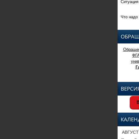
Ситуация
Что надо 
ОБРАЩ
Обращен
ФГ
уни
Г
ВЕРСИ
В
КАЛЕН
АВГУСТ