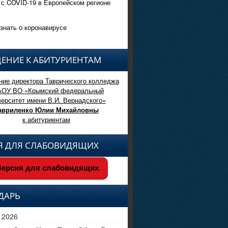
 с COVID-19 в Европейском регионе
знать о коронавирусе
ЕНИЕ К АБИТУРИЕНТАМ
ие директора Таврического колледжа
АОУ ВО «Крымский федеральный
верситет имени В.И. Вернадского»
авриленко Юлии Михайловны
к абитуриентам
Я ДЛЯ СЛАБОВИДЯЩИХ
ерсия для слабовидящих
ДАРЬ
 2026