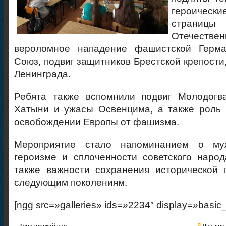
героическ
страни
Отечест
вероломное нападение фашистской Герма
Союз, подвиг защитников Брестской крепости
Ленинграда.
Ребята также вспомнили подвиг Молодогва
Хатыни и ужасы Освенцима, а также роль 
освобождении Европы от фашизма.
Мероприятие стало напоминанием о муже
героизме и сплоченности советского наро
также важности сохранения исторической 
следующим поколениям.
[ngg src=»galleries» ids=»2234″ display=»basic
«
Кураторский час
Два дня