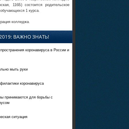
вская, 116Б) состоится родительское
 обучающихся 1 курса.
рация колледжа.
2019: ВАЖНО ЗНАТЬ!
спространения коронавируса в России и
ильно мыть руки
филактики коронавируса
ры принимаются для борьбы с
русом
еская ситуация