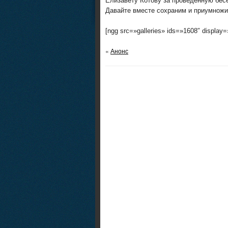
Елизавету Котову за проведенную бес
Давайте вместе сохраним и приумножи
[ngg src=»galleries» ids=»1608″ display
«
Анонс