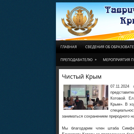
ГЛАВНАЯ
СВЕДЕНИЯ ОБ ОБРАЗОВАТ
»
ПРЕПОДАВАТЕЛЮ
МЕРОПРИЯТИЯ П
Чистый Крым
07.11.2024
представите
Котовой. Ел
Крым». В хо
специально
заниматься сохранением природного н
Мы благодарим член штаба Симфер