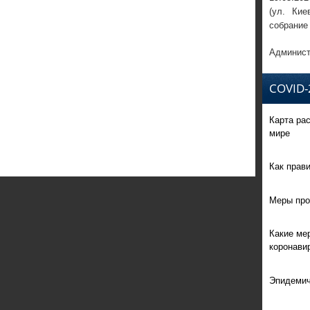
(ул. Кие
собрание
Админист
COVID-
Карта ра
мире
Как прав
Меры про
Какие ме
коронави
Эпидемич