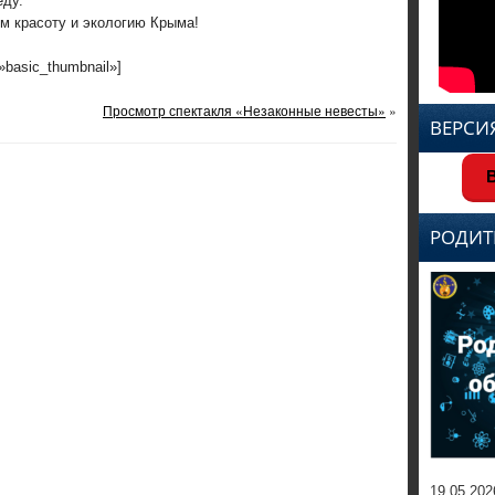
еду.
м красоту и экологию Крыма!
=»basic_thumbnail»]
Просмотр спектакля «Незаконные невесты»
»
ВЕРСИ
В
РОДИТ
19.05.202