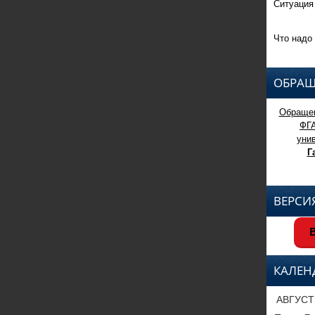
Ситуация
Что надо 
ОБРАЩ
Обращен
ФГ
уни
Г
ВЕРСИ
В
КАЛЕН
АВГУСТ