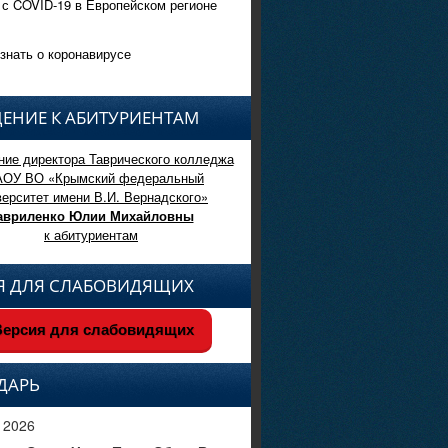
 с COVID-19 в Европейском регионе
знать о коронавирусе
ЕНИЕ К АБИТУРИЕНТАМ
ие директора Таврического колледжа
АОУ ВО «Крымский федеральный
верситет имени В.И. Вернадского»
авриленко Юлии Михайловны
к абитуриентам
Я ДЛЯ СЛАБОВИДЯЩИХ
ерсия для слабовидящих
ДАРЬ
 2026