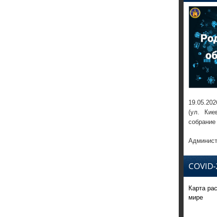
19.05.202
(ул. Кие
собрание
Админист
COVID-
Карта ра
мире