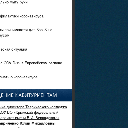
ильно мыть руки
филактики коронавируса
ры принимаются для борьбы с
русом
еская ситуация
 с COVID-19 в Европейском регионе
знать о коронавирусе
ЕНИЕ К АБИТУРИЕНТАМ
ие директора Таврического колледжа
АОУ ВО «Крымский федеральный
верситет имени В.И. Вернадского»
авриленко Юлии Михайловны