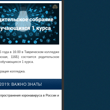
6 года в 16:00 в Таврическом колледже
вская, 116Б) состоится родительское
 обучающихся 1 курса.
рация колледжа.
2019: ВАЖНО ЗНАТЬ!
спространения коронавируса в России и