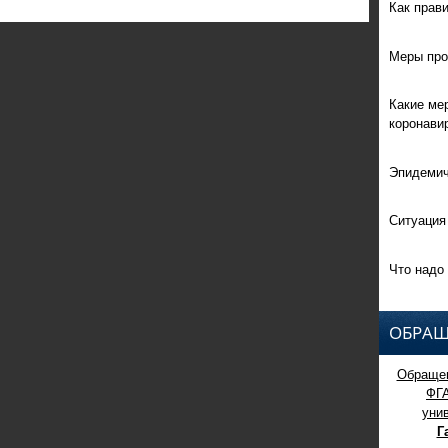
Как прав
Меры про
Какие ме
коронави
Эпидемич
Ситуация
Что надо 
ОБРАЩ
Обращен
ФГ
уни
Г