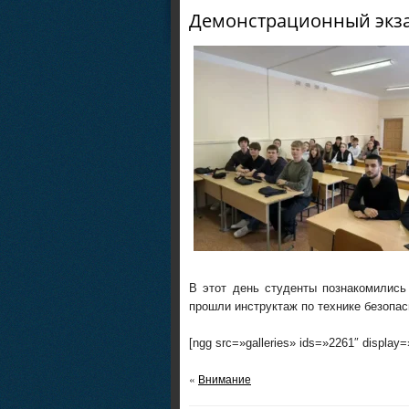
Демонстрационный экз
В этот день студенты познакомились
прошли инструктаж по технике безопас
[ngg src=»galleries» ids=»2261″ display
«
Внимание