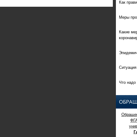
Как прав
Меры про
Какие ме
коронави
Эпидемич
Ситуация
Что надо 
ОБРАЩ
Обращен
ФГ
уни
Г