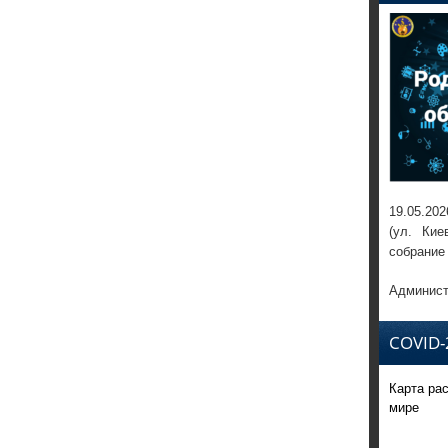
19.05.202
(ул. Кие
собрание
Админист
COVID-
Карта ра
мире