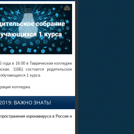
6 года в 16:00 в Таврическом колледже
вская, 116Б) состоится родительское
 обучающихся 1 курса.
рация колледжа.
2019: ВАЖНО ЗНАТЬ!
спространения коронавируса в России и