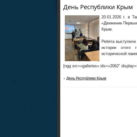
День Республики Крым
20.01.2026 г. в 
«Движение Первых
Крым.
Ребята выступили
истории этого г
исторической памя
[ngg src=»galleries» ids=»2062″ display
«
День Республики Крым