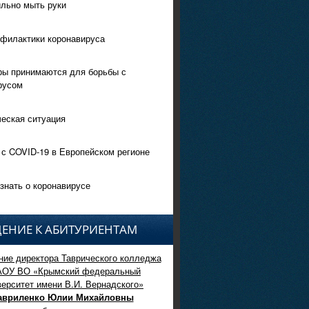
ильно мыть руки
филактики коронавируса
ры принимаются для борьбы с
русом
еская ситуация
 с COVID-19 в Европейском регионе
знать о коронавирусе
ЕНИЕ К АБИТУРИЕНТАМ
ие директора Таврического колледжа
АОУ ВО «Крымский федеральный
верситет имени В.И. Вернадского»
авриленко Юлии Михайловны