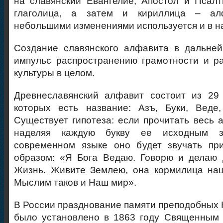
на славянский Евангелие, Апостол и Псалт
глаголица, а затем и кириллица – ал
небольшими изменениями используется и в н
Создание славянского алфавита в дальн
импульс распространению грамотности и р
культуры в целом.
Древнеславянский алфавит состоит из 29 
которых есть название: Азъ, Буки, Веде
Существует гипотеза: если прочитать весь а
наделяя каждую букву ее исходным з
современном языке оно будет звучать п
образом: «Я Бога Ведаю. Говорю и делаю 
Жизнь. Живите Землею, она кормилица на
Мыслим таков и Наш мир».
В России празднование памяти преподобных
было установлено в 1863 году Священным 