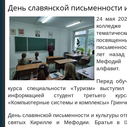
День славянской письменности 
24 мая 202
колле
темати
посвященн
письменнос
лет назад
Мефодий 
алфавит.
Перед обу
курса специальности «Туризм» выступил
информацией студент третьего курс
«Компьютерные системы и комплексы» Гринч
День славянской письменности и культуры от
святых Кирилле и Мефодии. Братья в I