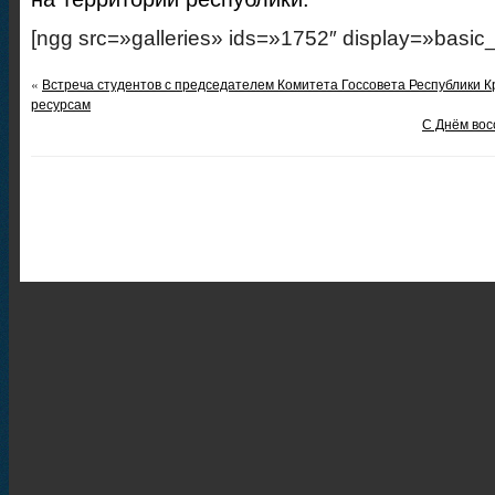
[ngg src=»galleries» ids=»1752″ display=»basic
«
Встреча студентов с председателем Комитета Госсовета Республики К
ресурсам
С Днём вос