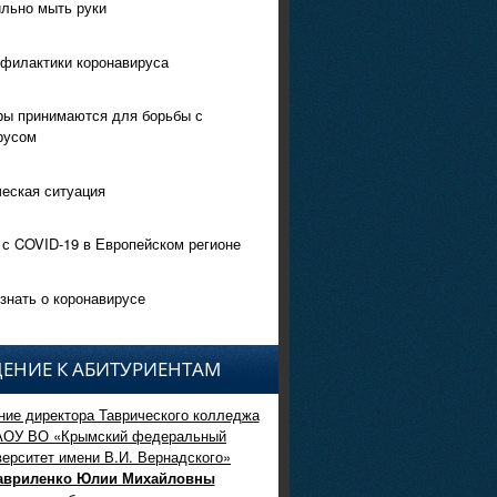
ильно мыть руки
филактики коронавируса
ры принимаются для борьбы с
русом
еская ситуация
 с COVID-19 в Европейском регионе
знать о коронавирусе
ЕНИЕ К АБИТУРИЕНТАМ
ие директора Таврического колледжа
АОУ ВО «Крымский федеральный
верситет имени В.И. Вернадского»
авриленко Юлии Михайловны