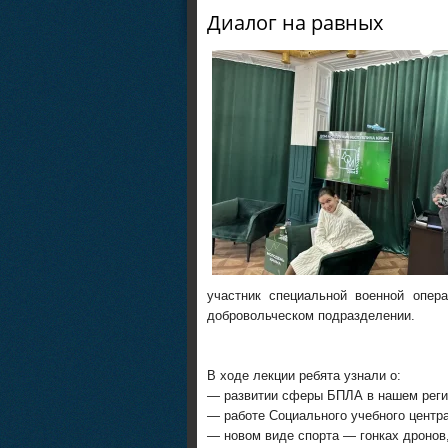
Диалог на равных
участник специальной военной опер
добровольческом подразделении.
В ходе лекции ребята узнали о:
— развитии сферы БПЛА в нашем реги
— работе Социального учебного центра
— новом виде спорта — гонках дронов,