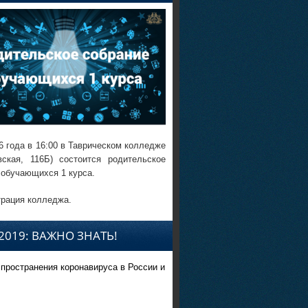
6 года в 16:00 в Таврическом колледже
вская, 116Б) состоится родительское
 обучающихся 1 курса.
рация колледжа.
2019: ВАЖНО ЗНАТЬ!
спространения коронавируса в России и