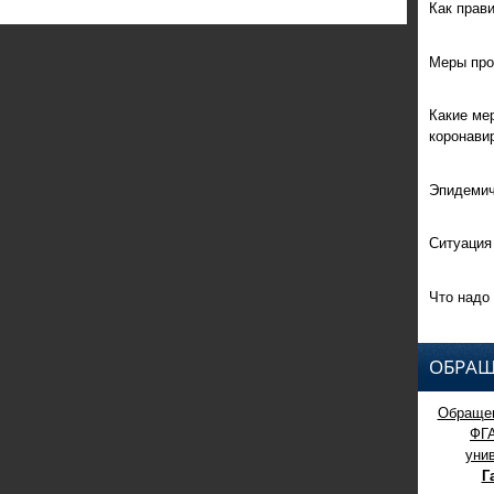
Как прав
Меры про
Какие ме
коронави
Эпидемич
Ситуация
Что надо 
ОБРАЩ
Обращен
ФГ
уни
Г