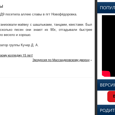
вы
ПОПУЛ
ИД9 посетила аллею славы в пгт Новофёдоровка.
ганизовали маёвку с шашлыками, танцами, квестами. Был
сколько песен они знают из 90х, отгадывали быстрее
ло весело и хорошо.
ратор группы Кучер Д. А.
кому колледжу 15 лет!
Экскурсия по Массандровскому дворцу
»
ВЕРСИ
В
РОДИТ