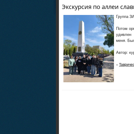
Экскурсия по аллеи сла
Группа 3
Потом ор
удивлен 
меня. Бы
Автор: ку
«
Тавричес