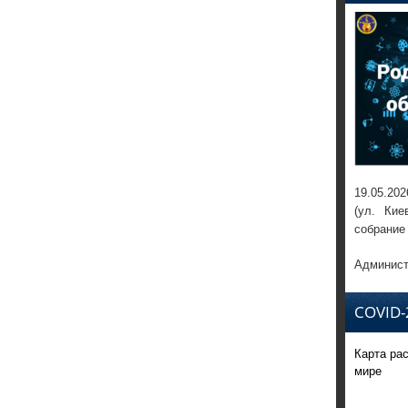
19.05.202
(ул. Кие
собрание
Админист
COVID-
Карта ра
мире