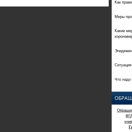
Как прав
Меры про
Какие ме
коронави
Эпидемич
Ситуация
Что надо 
ОБРАЩ
Обращен
ФГ
уни
Г