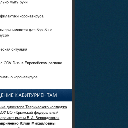
ильно мыть руки
филактики коронавируса
ры принимаются для борьбы с
русом
еская ситуация
 с COVID-19 в Европейском регионе
знать о коронавирусе
ЕНИЕ К АБИТУРИЕНТАМ
ие директора Таврического колледжа
АОУ ВО «Крымский федеральный
верситет имени В.И. Вернадского»
авриленко Юлии Михайловны