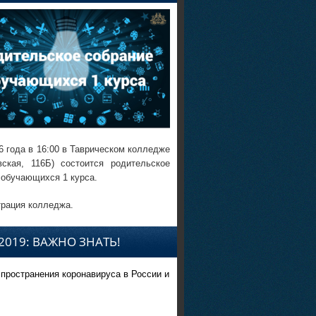
6 года в 16:00 в Таврическом колледже
вская, 116Б) состоится родительское
 обучающихся 1 курса.
рация колледжа.
2019: ВАЖНО ЗНАТЬ!
спространения коронавируса в России и