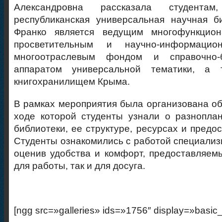
Александровна рассказала студента
республиканская универсальная научная б
Франко является ведущим многофункцион
просветительным и научно-информаци
многоотраслевым фондом и справочно-б
аппаратом универсальной тематики, а 
книгохранилищем Крыма.
В рамках мероприятия была организована обз
ходе которой студенты узнали о разнопла
библиотеки, ее структуре, ресурсах и предо
Студенты ознакомились с работой специализ
оценив удобства и комфорт, предоставляемы
для работы, так и для досуга.
[ngg src=»galleries» ids=»1756″ display=»basic