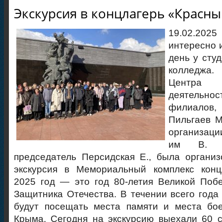
Экскурсия в концлагерь «Красны
19.02.2
интересно 
день у сту
колледжа
Центра
деятел
филиалов,
Пильгаев М
организаци
им В. И
председатель Персидская Е., была органи
экскурсия в Мемориальный комплекс конц
2025 год — это год 80-летия Великой Побе
Защитника Отечества. В течении всего года
будут посещать места памяти и места бо
Крыма. Сегодня на экскурсию выехали 60 с