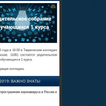
6 года в 16:00 в Таврическом колледже
вская, 116Б) состоится родительское
 обучающихся 1 курса.
рация колледжа.
2019: ВАЖНО ЗНАТЬ!
спространения коронавируса в России и