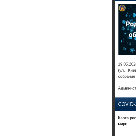
19.05.202
(ул. Кие
собрание
Админист
COVID-
Карта ра
мире