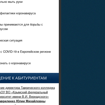
ильно мыть руки
филактики коронавируса
ры принимаются для борьбы с
русом
еская ситуация
 с COVID-19 в Европейском регионе
знать о коронавирусе
ЕНИЕ К АБИТУРИЕНТАМ
ие директора Таврического колледжа
АОУ ВО «Крымский федеральный
верситет имени В.И. Вернадского»
авриленко Юлии Михайловны