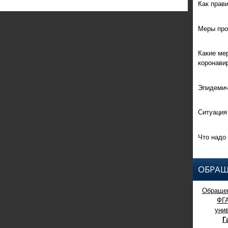
Как прав
Меры про
Какие ме
коронави
Эпидемич
Ситуация
Что надо 
ОБРАЩ
Обращен
ФГ
уни
Г