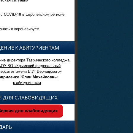
 с COVID-19 в Европейском регионе
знать о коронавирусе
ЕНИЕ К АБИТУРИЕНТАМ
ие директора Таврического колледжа
АОУ ВО «Крымский федеральный
верситет имени В.И. Вернадского»
авриленко Юлии Михайловны
к абитуриентам
Я ДЛЯ СЛАБОВИДЯЩИХ
ерсия для слабовидящих
ДАРЬ