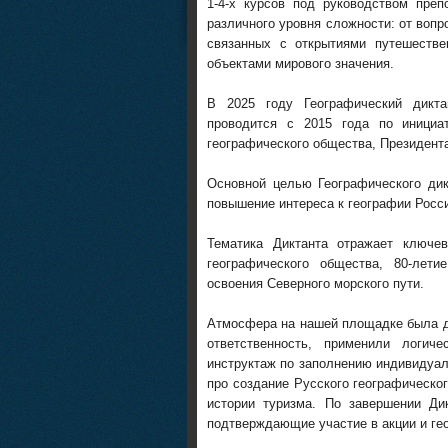
1-4
-х
курсов
под руководством препо
различного уровня сложности: от вопр
связанных с открытиями путешеств
объектами мирового значения.
В 2025 году
Географический
дикта
проводится с 2015 года по инициа
географического общества, Президент
Основной целью Географического дик
повышение интереса к географии Росс
Тематика Диктанта отражает ключе
географического общества, 80-лет
освоения Северного морского пути
.
А
тмосфера
на
нашей
площадке
была д
ответственность
, применили логиче
инструктаж по заполнению индивидуал
про со
здание Русского географическо
истории туризма.
По завершении
Д
и
подтверждающие участие в акции
и ге