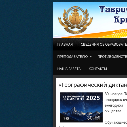
ГЛАВНАЯ
СВЕДЕНИЯ ОБ ОБРАЗОВАТ
»
ПРЕПОДАВАТЕЛЮ
ПРОТИВОДЕЙСТВ
НАША ГАЗЕТА
КОНТАКТЫ
«Географический диктант
30 ноября
Т
площадок
о
ежегодной 
общества.
Обучающиеся