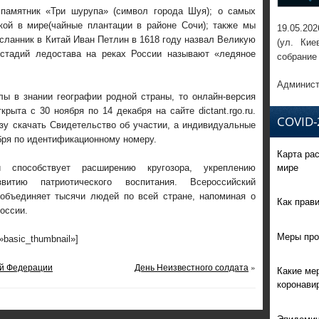
памятник «Три шурупа»
(символ города Шуя); о
самы
х
кой в мире
(чайные плантации в районе Сочи); также мы
19.05.202
осланник в Китай Иван Петлин
в 1618 году назвал Великую
(ул. Кие
стадий ледостава
на реках России называют «ледяное
собрание
Админист
лы в знании географии родной страны, то о
нлайн-версия
ткрыта с 30 ноября по 14 декабря
на
сайте dictant.rgo.ru
.
COVID-
зу скачать Свидетельство об участии, а индивидуальные
бря по идентификационному номеру.
Карта ра
мире
й способствует расширению кругозора, укреплению
витию патриотического воспитания. Всероссийский
 объединяет тысячи людей по всей стране, напоминая о
Как прав
оссии.
Меры про
=»basic_thumbnail»]
ой Федерации
День Неизвестного солдата
»
Какие ме
коронави
Эпидемич