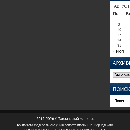
АВГУСТ
Пн
В
3
10
17
24
31
« Июл
АРХИВ
Архивы
ПОИСК
2015-2026 © Таврический колледж
Крымского федерального университета имени В.И. Вернадского
Республика Крым, г. Симферополь ул.Киевская, 116-Б