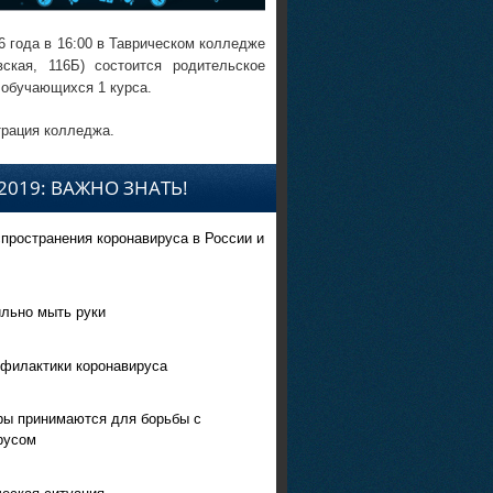
6 года в 16:00 в Таврическом колледже
вская, 116Б) состоится родительское
 обучающихся 1 курса.
рация колледжа.
2019: ВАЖНО ЗНАТЬ!
спространения коронавируса в России и
ильно мыть руки
филактики коронавируса
ры принимаются для борьбы с
русом
еская ситуация