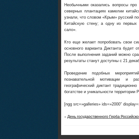
Необычными оказались вопросы про
северны
х
плантаци
ях
камелии китайс
узнали, что
словом «Крым»
русский п
Китайскую стену; а
одн
у
из первых 
сало».
Кто
еще
желает попробовать свои си
основного варианта
Диктанта
будет о
После выполнения заданий можно сра
результаты станут доступны с 21 дека
Проведение подобных мероприяти
познавательной мотивации и раз
географический диктант традиционно
богатстве и уникальности территории Р
[ngg src=»galleries» ids=»2000″ display
«
День государственного Герба Российск