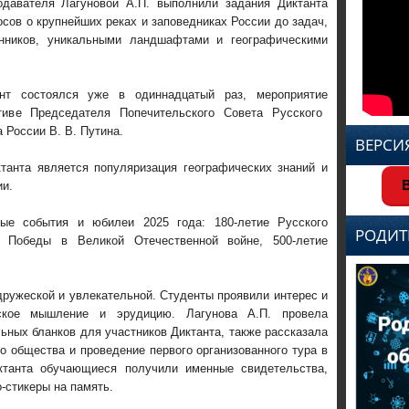
давателя Лагуновой А.П.
выполни
ли
задания
Диктанта
осов о крупнейших реках и
заповедниках
России до задач,
енников, уникальными ландшафтами и географическими
нт
состо
ялся
уже в одиннадцатый раз,
мероприятие
тиве Председателя Попечительского Совета Русского
а Р
оссии
В. В. Путина
.
ВЕРСИ
танта является популяризация географических знаний и
В
ии
.
вые события и юбилеи 2025 года: 180-летие Русского
РОДИТ
ие Победы в Великой Отечественной войне, 500-летие
ружеской и увлекательной. Студенты прояв
или
интерес и
ское мышление и
эрудицию
.
Лагунова А.П. провела
ьных бланков для участников Диктанта, также рассказала
го общества
и проведение первого организованного тура в
ктанта
обучающиеся
получили
именные свидетельства
,
о-стикеры на память
.