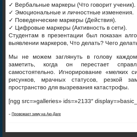
✓
Вербальные маркеры (Что говорит ученик)
.
✓
Эмоциональные и личностные изменения
.
✓
Поведенческие маркеры (Действия)
.
✓
Цифровые маркеры (Активность в сети)
.
Студентам в презентации был показан
а
лг
выявлении маркеров,
Что делать?
Чего делат
Мы не можем заглянуть в голову каждом
заметить, когда он перестает справ
самостоятельно. Игнорирование «мелких с
рисунков, мрачных статусов, резкой зам
пространство для вызревания катастрофы.
[ngg src=»galleries» ids=»2133″ display=»basic
«
Провожает зиму на Аю-Даге