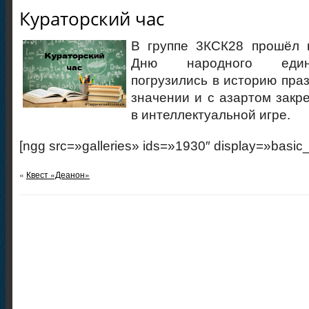
Кураторский час
В группе 3КСК28 прошёл к
Дню народного един
погрузились в историю праз
значении и с азартом закр
в интеллектуальной игре.
[ngg src=»galleries» ids=»1930″ display=»basic
«
Квест «Деанон»