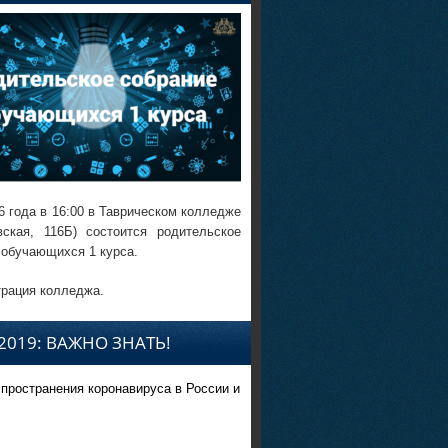
6 года в 16:00 в Таврическом колледже
вская, 116Б) состоится родительское
 обучающихся 1 курса.
рация колледжа.
2019: ВАЖНО ЗНАТЬ!
спространения коронавируса в России и