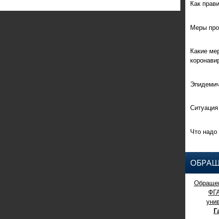
Как прав
Меры про
Какие ме
коронави
Эпидемич
Ситуация
Что надо 
ОБРАЩ
Обращен
ФГ
уни
Г