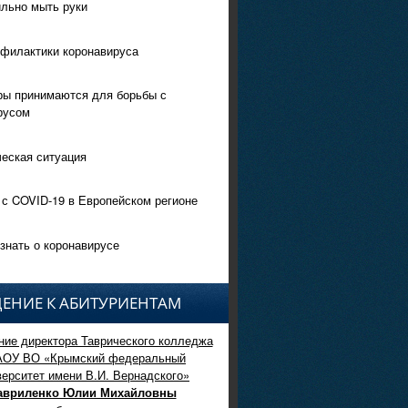
ильно мыть руки
филактики коронавируса
ры принимаются для борьбы с
русом
еская ситуация
 с COVID-19 в Европейском регионе
знать о коронавирусе
ЕНИЕ К АБИТУРИЕНТАМ
ие директора Таврического колледжа
АОУ ВО «Крымский федеральный
верситет имени В.И. Вернадского»
авриленко Юлии Михайловны