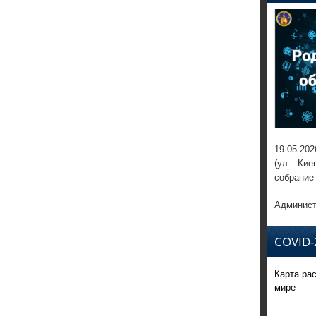
19.05.202
(ул. Кие
собрание
Админист
COVID-
Карта ра
мире