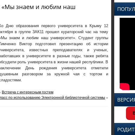
у «Мы знаем и любим наш
ПОПУЛ
Ко Дню образования первого университета в Крыму 12
октября в группе 3АК11 прошел кураторский час на тему
«Мы знаем и любим наш университет». Студент группы
Тимченко Виктор подготовил презентацию об истории
университета, известных преподавателях и ученых,
работавших в университете в разные годы, также ребята
обсудили роль университета в жизни нашей республики. В
заключении День рождения университета отметили
душевным разговором за кружкой чая с тортом и
сладостями.
«
Встреча с интересным гостем
ласс по использованию Электронной библиотечной системы
»
ВЕРСИ
В
РОДИТ