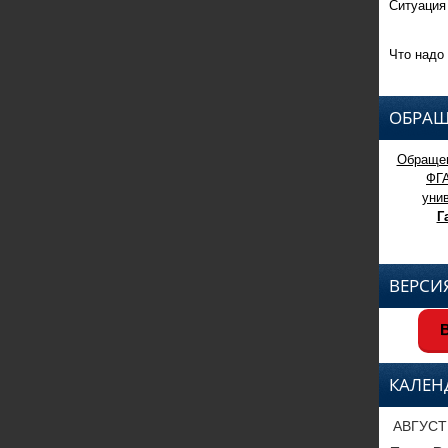
Ситуация
Что надо 
ОБРАЩ
Обращен
ФГ
уни
Г
ВЕРСИ
В
КАЛЕН
АВГУСТ