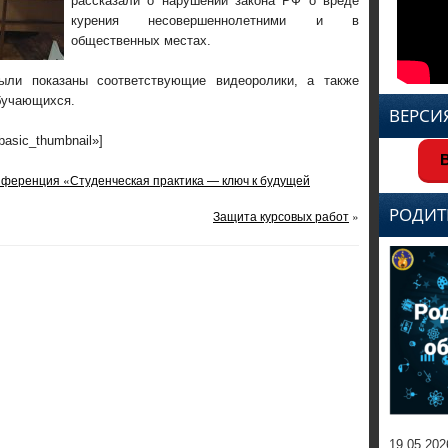
рассказали о нарушении закона РФ о вреде
курения несовершеннолетними и в
общественных местах.
ли показаны соответствующие видеоролики, а также
бучающихся.
ВЕРСИ
»basic_thumbnail»]
В
нференция «Студенческая практика — ключ к будущей
РОДИТ
Защита курсовых работ
»
19.05.202