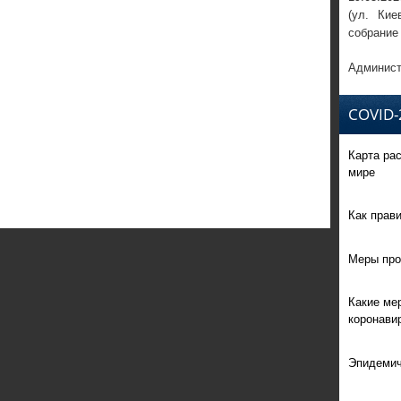
(ул. Кие
собрание
Админист
COVID-
Карта ра
мире
Как прав
Меры про
Какие ме
коронави
Эпидемич