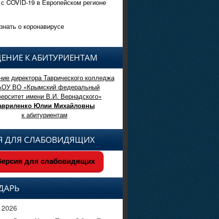
 с COVID-19 в Европейском регионе
знать о коронавирусе
ЕНИЕ К АБИТУРИЕНТАМ
ие директора Таврического колледжа
АОУ ВО «Крымский федеральный
верситет имени В.И. Вернадского»
авриленко Юлии Михайловны
к абитуриентам
Я ДЛЯ СЛАБОВИДЯЩИХ
ерсия для слабовидящих
ДАРЬ
 2026