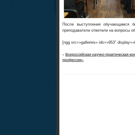
После выступления обучающимся бы
преподаватели ответили на вопросы о
[ngg src=»galleries» ids=»953″ display=
«
Всероссийская научно-практическая ко
профессии»