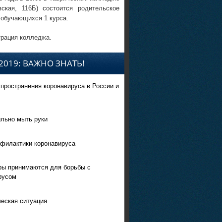
вская, 116Б) состоится родительское
 обучающихся 1 курса.
рация колледжа.
2019: ВАЖНО ЗНАТЬ!
спространения коронавируса в России и
ильно мыть руки
филактики коронавируса
ры принимаются для борьбы с
русом
еская ситуация