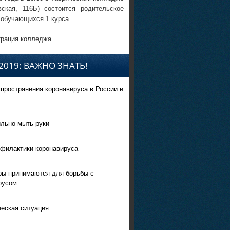
вская, 116Б) состоится родительское
 обучающихся 1 курса.
рация колледжа.
2019: ВАЖНО ЗНАТЬ!
спространения коронавируса в России и
ильно мыть руки
филактики коронавируса
ры принимаются для борьбы с
русом
еская ситуация