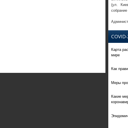
(ул. Кие
собрание
Админист
COVID-
Карта ра
мире
Как прав
Меры про
Какие ме
коронави
Эпидемич