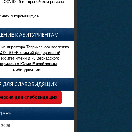
 с COVID-19 в Европейском регионе
знать о коронавирусе
ЕНИЕ К АБИТУРИЕНТАМ
ие директора Таврического колледжа
АОУ ВО «Крымский федеральный
верситет имени В.И. Вернадского»
авриленко Юлии Михайловны
к абитуриентам
Я ДЛЯ СЛАБОВИДЯЩИХ
ерсия для слабовидящих
ДАРЬ
 2026