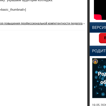
нику: украшаем аудитории колледжа.
=»basic_thumbnail»]
тор повышения профессиональной компетентности педагога
»
ВЕРСИ
В
РОДИТ
19.05.202