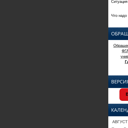
Ситуация
Что надо 
ОБРАЩ
Обращен
ФГ
уни
Г
ВЕРСИ
В
КАЛЕН
АВГУСТ