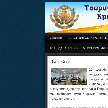
ГЛАВНАЯ
СВЕДЕНИЯ ОБ ОБРАЗОВАТ
»
ПРЕПОДАВАТЕЛЮ
МЕРОПРИЯТИЯ П
Линейка
15 декабр
государстве
студенты пе
«Операцио
выступила директор колледжа Гавриле
мы собираем гуманитарную помощ
поздравлениями.