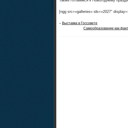
Также готовимся к Новогоднему празд
[ngg src=»galleries» ids=»2027″ display
«
Выставка в Госсовете
Самообразование как фак