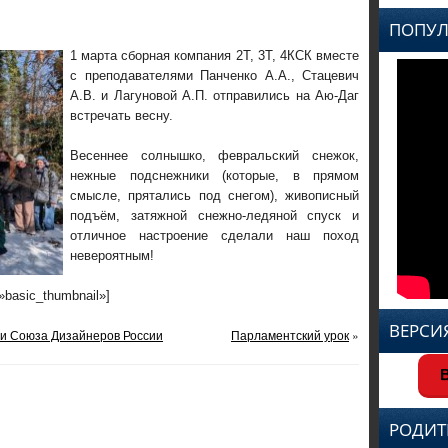
ПОПУЛ
1 марта сборная компания 2Т, 3Т, 4КСК вместе
с преподавателями Панченко А.А., Стацевич
А.В. и Лагуновой А.П. отправились на Аю-Даг
встречать весну.
Весеннее солнышко, февральский снежок,
нежные подснежники (которые, в прямом
смысле, прятались под снегом), живописный
подъём, затяжной снежно-ледяной спуск и
отличное настроение сделали наш поход
невероятным!
=»basic_thumbnail»]
ВЕРСИ
и Союза Дизайнеров России
Парламентский урок
»
В
РОДИТ