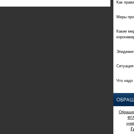
Как прав
Меры про
Какие ме
коронави
Эпидемич
Ситуация
Что надо 
ОБРАЩ
Обращен
ФГ
уни
Г