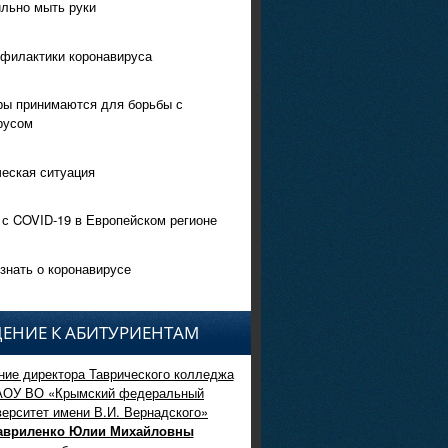
ильно мыть руки
филактики коронавируса
ры принимаются для борьбы с
русом
еская ситуация
 с COVID-19 в Европейском регионе
знать о коронавирусе
ЕНИЕ К АБИТУРИЕНТАМ
ие директора Таврического колледжа
АОУ ВО «Крымский федеральный
верситет имени В.И. Вернадского»
авриленко Юлии Михайловны