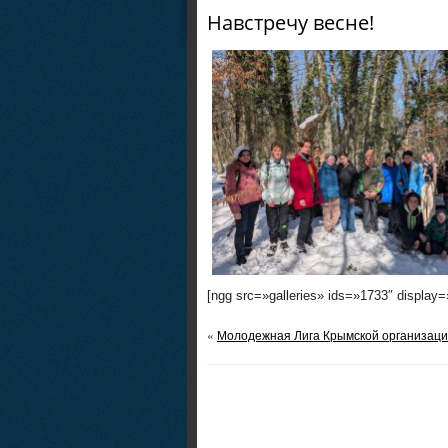
Навстречу весне!
[ngg src=»galleries» ids=»1733″ display
«
Молодежная Лига Крымской организаци