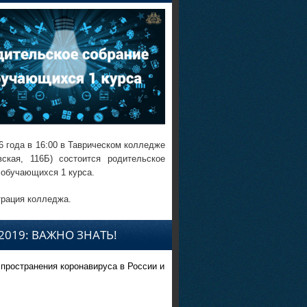
6 года в 16:00 в Таврическом колледже
вская, 116Б) состоится родительское
 обучающихся 1 курса.
рация колледжа.
2019: ВАЖНО ЗНАТЬ!
спространения коронавируса в России и