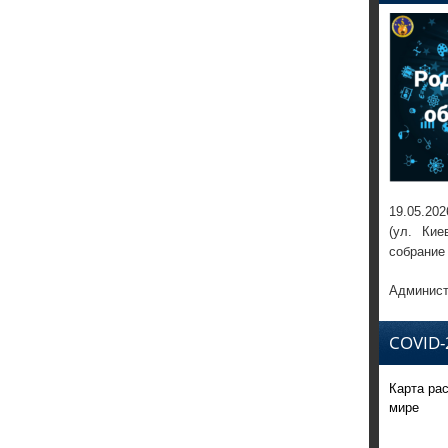
19.05.202
(ул. Кие
собрание
Админист
COVID-
Карта ра
мире