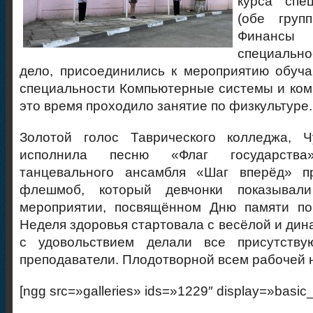
курса спе
(обе групп
Финансы 
специальн
дело, присоединились к мероприятию обуча
специальности Компьютерные системы и комп
это время проходило занятие по физкультуре.
Золотой голос Таврического колледжа, 
исполнила песню «Флаг государств
танцевального ансамбля «Шаг вперёд» п
флешмоб, который девчонки показывал
мероприятии, посвящённом Дню памяти по
Неделя здоровья стартовала с весёлой и дин
с удовольствием делали все присутству
преподаватели. Плодотворной всем рабочей 
[ngg src=»galleries» ids=»1229″ display=»basic