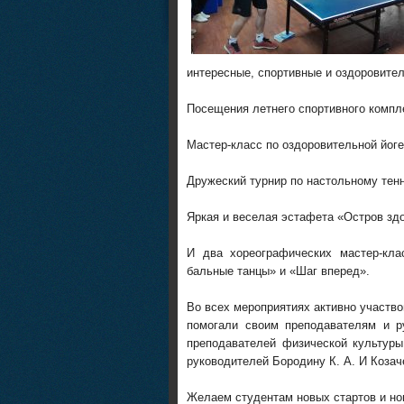
интересные, спортивные и оздоровите
Посещения летнего спортивного комплек
Мастер-класс по оздоровительной йоге
Дружеский турнир по настольному тен
Яркая и веселая эстафета «Остров зд
И два хореографических мастер-кла
бальные танцы» и «Шаг вперед».
Во всех мероприятиях активно участво
помогали своим преподавателям и р
преподавателей физической культур
руководителей Бородину К. А. И Козач
Желаем студентам новых стартов и но