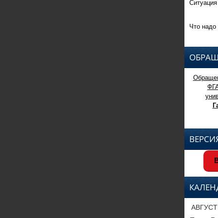
Ситуация
Что надо 
ОБРАЩ
Обращен
ФГ
уни
Г
ВЕРСИ
В
КАЛЕН
АВГУСТ