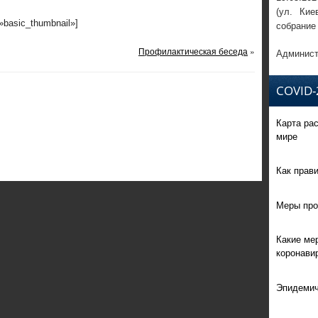
(ул. Кие
=»basic_thumbnail»]
собрание
Профилактическая беседа
»
Админист
COVID-
Карта ра
мире
Как прав
Меры про
Какие ме
коронави
Эпидемич