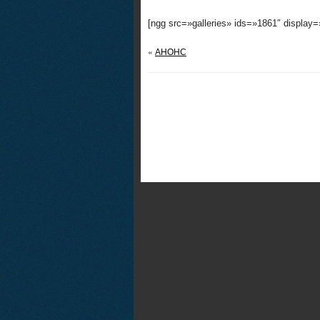
[ngg src=»galleries» ids=»1861″ display
«
АНОНС