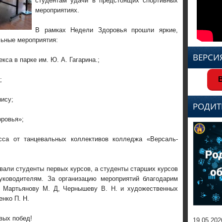
студентам удачи в предстоящих спортивных
мероприятиях.
В рамках Недели Здоровья прошли яркие,
льные мероприятия:
ВЕРСИ
са в парке им. Ю. А. Гагарина.;
В
;
нису;
РОДИТ
оровья»;
сса от танцевальных коллективов колледжа «Версаль-
вали студенты первых курсов, а студенты старших курсов
уководителям. За организацию мероприятий благодарим
ы Мартьянову М. Д, Чернышеву В. Н. и художественных
енко П. Н.
вых побед!
19.05.202