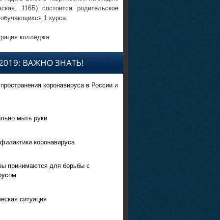
вская, 116Б) состоится родительское
 обучающихся 1 курса.
рация колледжа.
2019: ВАЖНО ЗНАТЬ!
спространения коронавируса в России и
ильно мыть руки
филактики коронавируса
ры принимаются для борьбы с
русом
еская ситуация