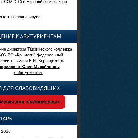
 с COVID-19 в Европейском регионе
знать о коронавирусе
ЕНИЕ К АБИТУРИЕНТАМ
ие директора Таврического колледжа
АОУ ВО «Крымский федеральный
верситет имени В.И. Вернадского»
авриленко Юлии Михайловны
к абитуриентам
Я ДЛЯ СЛАБОВИДЯЩИХ
ерсия для слабовидящих
ДАРЬ
 2026