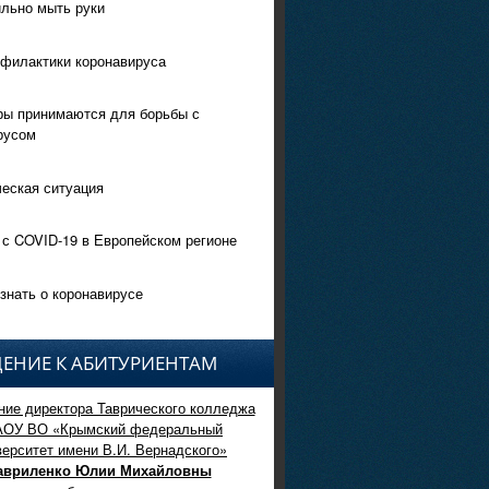
ильно мыть руки
филактики коронавируса
ры принимаются для борьбы с
русом
еская ситуация
 с COVID-19 в Европейском регионе
знать о коронавирусе
ЕНИЕ К АБИТУРИЕНТАМ
ие директора Таврического колледжа
АОУ ВО «Крымский федеральный
верситет имени В.И. Вернадского»
авриленко Юлии Михайловны