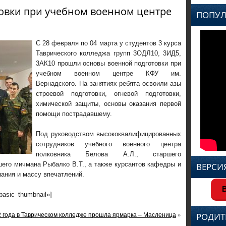
овки при учебном военном центре
ПОПУЛ
С 28 февраля по 04 марта у студентов 3 курса
Таврического колледжа групп 3ОДЛ10, 3ИД5,
3АК10 прошли основы военной подготовки при
учебном военном центре КФУ им.
Вернадского. На занятиях ребята освоили азы
строевой подготовки, огневой подготовки,
химической защиты, основы оказания первой
помощи пострадавшему.
Под руководством высококвалифицированных
сотрудников учебного военного центра
полковника Белова А.Л., старшего
шего мичмана Рыбалко В.Т., а также курсантов кафедры и
ВЕРСИ
ания и массу впечатлений.
В
»basic_thumbnail»]
2 года в Таврическом колледже прошла ярмарка – Масленица
»
РОДИТ