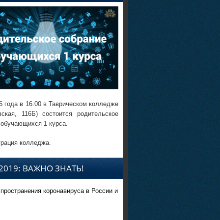
6 года в 16:00 в Таврическом колледже
вская, 116Б) состоится родительское
 обучающихся 1 курса.
рация колледжа.
2019: ВАЖНО ЗНАТЬ!
спространения коронавируса в России и