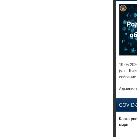
19.05.202
(ул. Кие
собрание
Админист
COVID-
Карта ра
мире