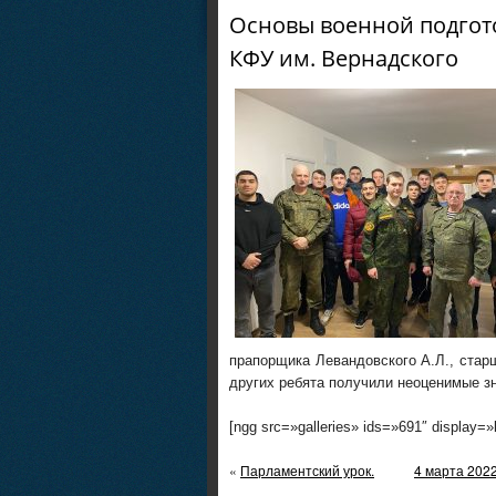
Основы военной подгот
КФУ им. Вернадского
прапорщика Левандовского А.Л., стар
других ребята получили неоценимые зн
[ngg src=»galleries» ids=»691″ display=
«
Парламентский урок.
4 марта 202