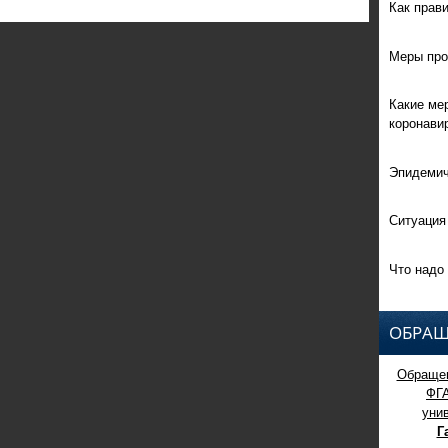
Как прав
Меры про
Какие ме
коронави
Эпидемич
Ситуация
Что надо 
ОБРАЩ
Обращен
ФГ
уни
Г