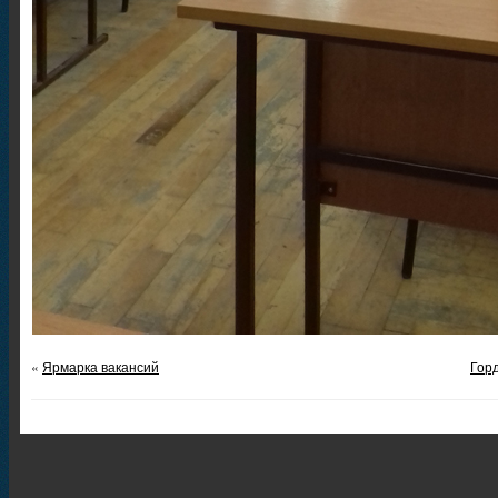
«
Ярмарка вакансий
Гор