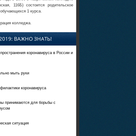
вская, 116Б) состоится родительское
 обучающихся 1 курса.
рация колледжа.
2019: ВАЖНО ЗНАТЬ!
спространения коронавируса в России и
ильно мыть руки
филактики коронавируса
ры принимаются для борьбы с
русом
еская ситуация