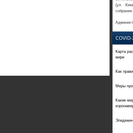
(ул. Кие
собрание
Админист
COVID-
Карта ра
мире
Как прав
Меры про
Какие ме
коронави
Эпидемич