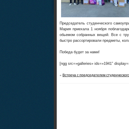
Председатель студенческого самоупр
Мария приехала 1 ноября поблагодар
обьемом собранных вещей. Все с тр
быстро рассортировали предметы, колл
Победа будет за нами!
[ngg src=»galleries» ids=»1941″ display
«
Встреча с председателем студенческог