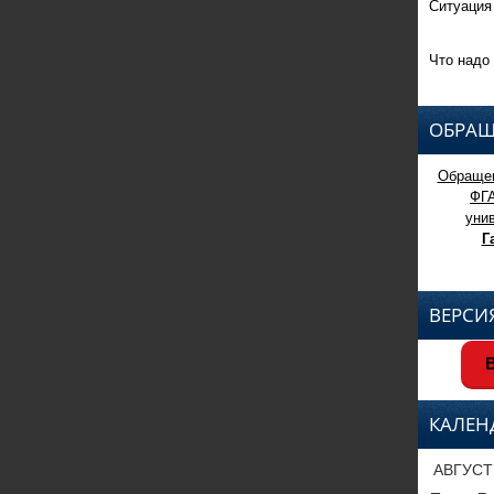
Ситуация
Что надо 
ОБРАЩ
Обращен
ФГ
уни
Г
ВЕРСИ
В
КАЛЕН
АВГУСТ