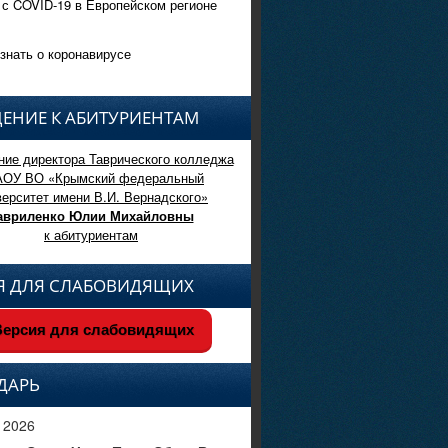
 с COVID-19 в Европейском регионе
знать о коронавирусе
ЕНИЕ К АБИТУРИЕНТАМ
ие директора Таврического колледжа
АОУ ВО «Крымский федеральный
верситет имени В.И. Вернадского»
авриленко Юлии Михайловны
к абитуриентам
Я ДЛЯ СЛАБОВИДЯЩИХ
ерсия для слабовидящих
ДАРЬ
 2026