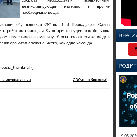
собрали необходимый перевязочный,
дезинфицирующий материал и прочие
необходимые вещи.
авления обучающихся КФУ им. В. И. Вернадского Юдина
ить ребят за помощь и была приятно удивлена большим
ВЕРСИ
удом поместилось в машину. Утром волонтеры колледжа
едж сработал слажено, четко, как одна команда.
В
РОДИТ
=»basic_thumbnail»]
о самоуправления
СВОих не бросаем!
»
19.05.202