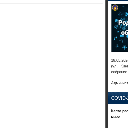
19.05.202
(ул. Кие
собрание
Админист
COVID-
Карта ра
мире