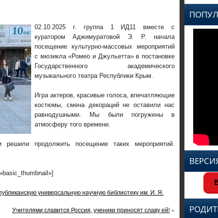
ПОПУЛ
02.10.2025 г. группа 1 ИД11 вместе с
куратором Аджимуратовой Э. Р. начала
посещение культурно-массовых мероприятий
с мюзикла «Ромео и Джульетта» в постановке
Государственного академического
музыкального театра Республики Крым.
Игра актеров, красивые голоса, впечатляющие
костюмы, смена декораций не оставили нас
равнодушными. Мы были погружены в
атмосферу того времени.
и решили продолжить посещение таких мероприятий.
ВЕРСИ
=»basic_thumbnail»]
В
бликанскую универсальную научную библиотеку им. И. Я.
РОДИТ
Учителями славится Россия, ученики приносят славу ей!
»