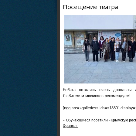
Посещение театра
Ребята остались очень довольны 
Любителям мюзиклов рекомендуем!
[ngg src=»galleries» ids=»1880″ display
«
Обучающиеся посетили «Крымскую респу
Франко»