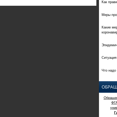
Как прав
Меры про
Какие ме
коронави
Эпидемич
Ситуация
Что надо 
ОБРАЩ
Обращен
ФГ
уни
Г