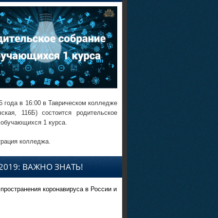
6 года в 16:00 в Таврическом колледже
вская, 116Б) состоится родительское
 обучающихся 1 курса.
рация колледжа.
2019: ВАЖНО ЗНАТЬ!
спространения коронавируса в России и