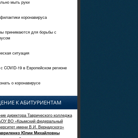
ильно мыть руки
филактики коронавируса
ры принимаются для борьбы с
русом
еская ситуация
 с COVID-19 в Европейском регионе
знать о коронавирусе
ЕНИЕ К АБИТУРИЕНТАМ
ие директора Таврического колледжа
АОУ ВО «Крымский федеральный
верситет имени В.И. Вернадского»
авриленко Юлии Михайловны