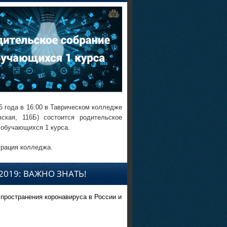
6 года в 16:00 в Таврическом колледже
вская, 116Б) состоится родительское
 обучающихся 1 курса.
рация колледжа.
2019: ВАЖНО ЗНАТЬ!
спространения коронавируса в России и