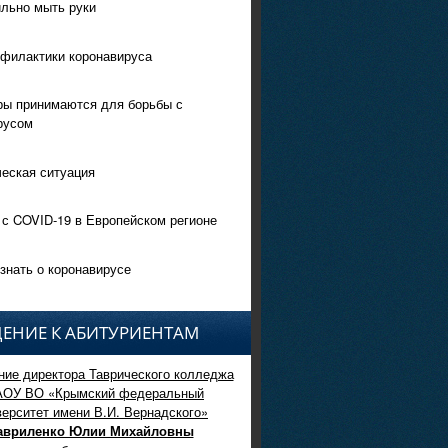
ильно мыть руки
филактики коронавируса
ры принимаются для борьбы с
русом
еская ситуация
 с COVID-19 в Европейском регионе
знать о коронавирусе
ЕНИЕ К АБИТУРИЕНТАМ
ие директора Таврического колледжа
АОУ ВО «Крымский федеральный
верситет имени В.И. Вернадского»
авриленко Юлии Михайловны