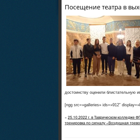
Посещение театра в вы
достоинству оценили блистательную иг
[ngg src=»galleries» ids=»912″ display=
«
25.10.2022 г. в Таврическом колледже 
тренировка по сигналу «Воздушная трево