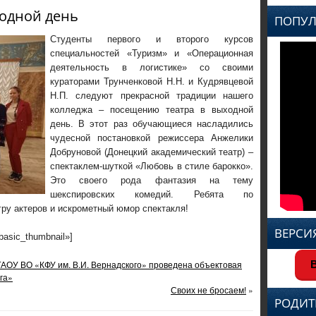
ходной день
ПОПУЛ
Студенты первого и второго курсов
специальностей «Туризм» и «Операционная
деятельность в логистике» со своими
кураторами Трунченковой Н.Н. и Кудрявцевой
Н.П. следуют прекрасной традиции нашего
колледжа – посещению театра в выходной
день. В этот раз обучающиеся насладились
чудесной постановкой режиссера Анжелики
Добруновой (Донецкий академический театр) –
спектаклем-шуткой «Любовь в стиле барокко».
Это своего рода фантазия на тему
шекспировских комедий. Ребята по
ру актеров и искрометный юмор спектакля!
ВЕРСИ
»basic_thumbnail»]
ФГАОУ ВО «КФУ им. В.И. Вернадского» проведена объектовая
В
га»
Своих не бросаем!
»
РОДИТ