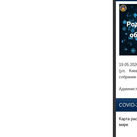
19.05.202
(ул. Кие
собрание
Админист
COVID-
Карта ра
мире