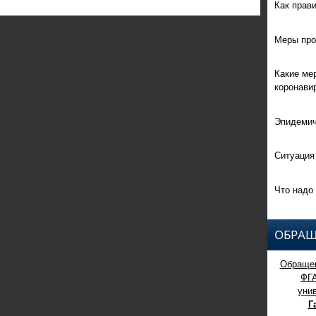
Как прав
Меры про
Какие ме
коронави
Эпидемич
Ситуация
Что надо 
ОБРАЩ
Обращен
ФГ
уни
Г