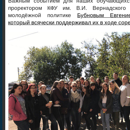
Важным событием для наших обучающихся
проректором КФУ им. В.И. Вернадского
молодёжной политике
Бубновым Евгение
который всячески поддерживал их в ходе сор