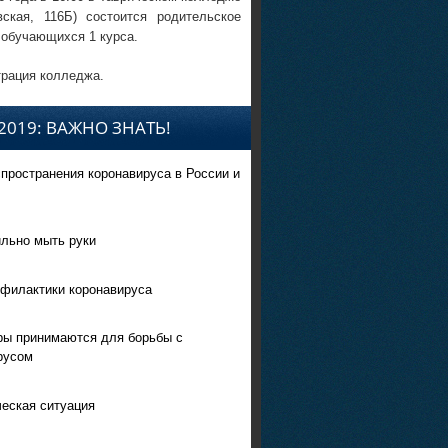
вская, 116Б) состоится родительское
 обучающихся 1 курса.
рация колледжа.
2019: ВАЖНО ЗНАТЬ!
спространения коронавируса в России и
ильно мыть руки
филактики коронавируса
ры принимаются для борьбы с
русом
еская ситуация