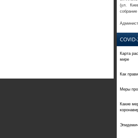
(ул. Кие
собрание
Админист
COVID-
Карта ра
мире
Как прав
Меры про
Какие ме
коронави
Эпидемич