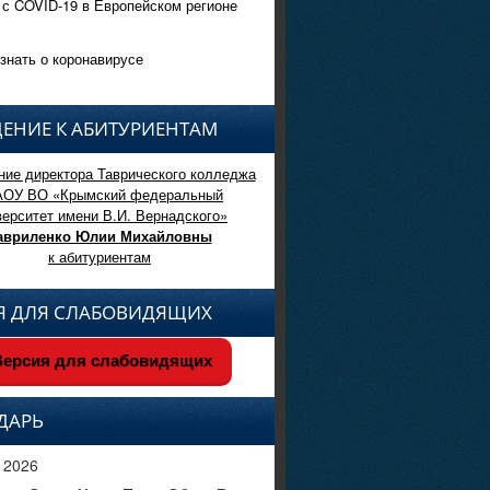
 с COVID-19 в Европейском регионе
знать о коронавирусе
ЕНИЕ К АБИТУРИЕНТАМ
ие директора Таврического колледжа
АОУ ВО «Крымский федеральный
верситет имени В.И. Вернадского»
авриленко Юлии Михайловны
к абитуриентам
Я ДЛЯ СЛАБОВИДЯЩИХ
ерсия для слабовидящих
ДАРЬ
 2026