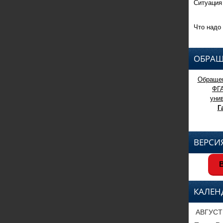
Ситуация
Что надо 
ОБРАЩ
Обращен
ФГ
уни
Г
ВЕРСИ
В
КАЛЕН
АВГУСТ