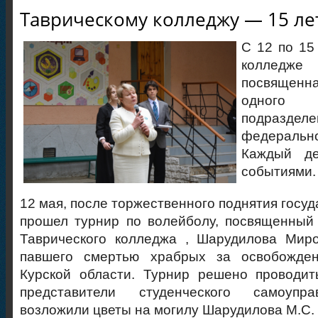
Таврическому колледжу — 15 ле
С 12 по 15
колледже
посвящен
одного 
подразде
федеральн
Каждый д
событиями.
12 мая, после торжественного поднятия госу
прошел турнир по волейболу, посвященный
Таврического колледжа , Шарудилова Миро
павшего смертью храбрых за освобожден
Курской области. Турнир решено проводит
представители студенческого самоупр
возложили цветы на могилу Шарудилова М.С.