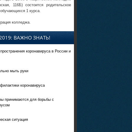
вская, 116Б) состоится родительское
 обучающихся 1 курса.
рация колледжа.
2019: ВАЖНО ЗНАТЬ!
спространения коронавируса в России и
ильно мыть руки
филактики коронавируса
ры принимаются для борьбы с
русом
еская ситуация