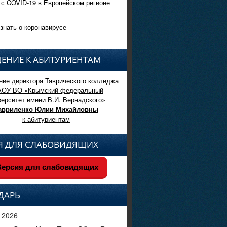
 с COVID-19 в Европейском регионе
знать о коронавирусе
ЕНИЕ К АБИТУРИЕНТАМ
ие директора Таврического колледжа
АОУ ВО «Крымский федеральный
верситет имени В.И. Вернадского»
авриленко Юлии Михайловны
к абитуриентам
Я ДЛЯ СЛАБОВИДЯЩИХ
ерсия для слабовидящих
ДАРЬ
 2026