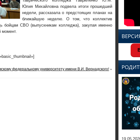
Таврического колледжа Гавриленко Ю.М.
Юлия Михайловна подвела итоги прошедшей
недели, рассказала о предстоящих планах на
ближайшую неделю. О том, что коллектив
ь бойцам СВО (выпускникам колледжа), закупая именно
й момент.
ВЕРСИ
В
=»basic_thumbnail»]
РОДИТ
мскому федеральному университету имени В.И. Вернадского!
»
19.05.202