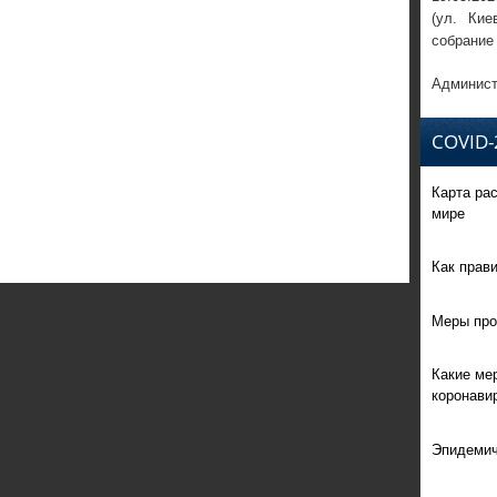
(ул. Кие
собрание
Админист
COVID-
Карта ра
мире
Как прав
Меры про
Какие ме
коронави
Эпидемич