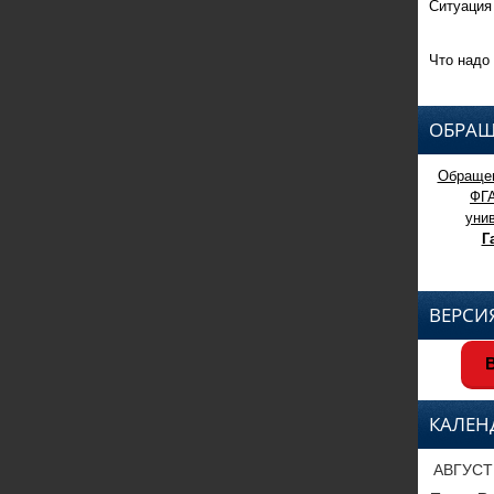
Ситуация
Что надо 
ОБРАЩ
Обращен
ФГ
уни
Г
ВЕРСИ
В
КАЛЕН
АВГУСТ