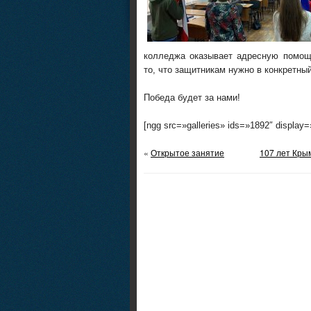
колледжа оказывает адресную помощ
то, что защитникам нужно в конкретны
Победа будет за нами!
[ngg src=»galleries» ids=»1892″ display
«
Открытое занятие
107 лет Кры