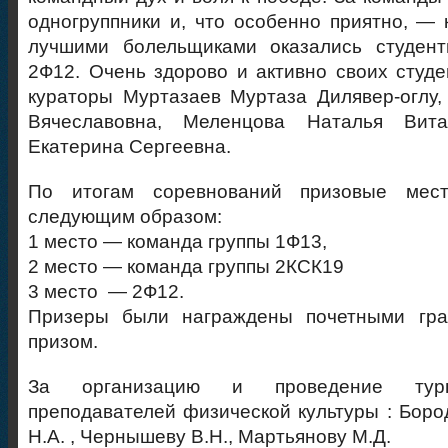
одногруппники и, что особенно приятно, 
лучшими болельщиками оказались студен
2Ф12. Очень здорово и активно своих студ
кураторы Муртазаев Муртаза Дилявер-оглу
Вячеславовна, Меленцова Наталья Вита
Екатерина Сергеевна.
По итогам соревнований призовые мест
следующим образом:
1 место — команда группы 1Ф13,
2 место — команда группы 2КСК19
3 место — 2Ф12.
Призеры были награждены почетными гра
призом.
За организацию и проведение турн
преподавателей физической культуры : Бород
Н.А. , Чернышеву В.Н., Мартьянову М.Д.