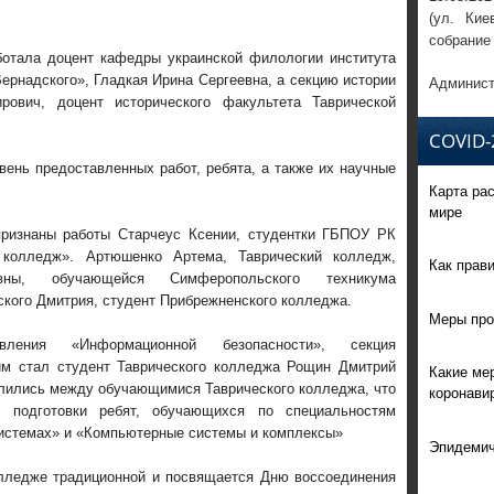
(ул. Кие
собрание
ботала доцент кафедры украинской филологии института
рнадского», Гладкая Ирина Сергеевна, а секцию истории
Админист
рович, доцент исторического факультета Таврической
COVID-
вень предоставленных работ, ребята, а также их научные
Карта ра
мире
ризнаны работы Старчеус Ксении, студентки ГБПОУ РК
 колледж». Артюшенко Артема, Таврический колледж,
Как прав
вны, обучающейся Симферопольского техникума
ского Дмитрия, студент Прибрежненского колледжа.
Меры про
ления «Информационной безопасности», секция
м стал студент Таврического колледжа Рощин Дмитрий
Какие ме
елились между обучающимися Таврического колледжа, что
коронави
 подготовки ребят, обучающихся по специальностям
истемах» и «Компьютерные системы и комплексы»
Эпидемич
лледже традиционной и посвящается Дню воссоединения