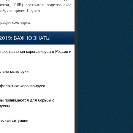
вская, 116Б) состоится родительское
 обучающихся 1 курса.
рация колледжа.
2019: ВАЖНО ЗНАТЬ!
спространения коронавируса в России и
ильно мыть руки
филактики коронавируса
ры принимаются для борьбы с
русом
еская ситуация