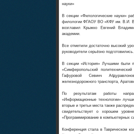
науки»
В секции «Филологические науки» ра
филологии ФГАОУ ВО «КФУ им. В.И. Ве
возглавил Крыжко Евгений Владими
академии.
Все отметили достаточно высокий уро
руководители серьёзно подготовились.
В секции «История» Лучшими были п
«Симферопольский политехнический
Гафуровой Севинч Абдуравлоно
железнодорожного транспорта, Аратов
По результатам работы направ
«Информационные технологии» лучши
вторые и третьи места также распред
свидетельствует о хорошем уровне
«Программирование в компьютерных с
Конференция стала в Таврическом ко