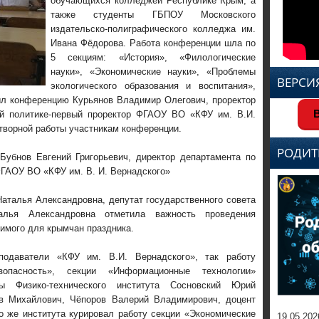
обучающихся колледжей Республике Крым, а
также студенты ГБПОУ Московского
издательско-полиграфического колледжа им.
Ивана Фёдорова. Работа конференции шла по
5 секциям: «История», «Филологические
науки», «Экономические науки», «Проблемы
ВЕРСИ
экологического образования и воспитания»,
л конференцию Курьянов Владимир Олегович, проректор
В
ой политике-первый проректор ФГАОУ ВО «КФУ им. В.И.
творной работы участникам конференции.
РОДИТ
Бубнов Евгений Григорьевич, директор департамента по
ФГАОУ ВО «КФУ им. В. И. Вернадского»
аталья Александровна, депутат государственного совета
алья Александровна отметила важность проведения
чимого для крымчан праздника.
подаватели «КФУ им. В.И. Вернадского», так работу
зопасность», секции «Информационные технологии»
ы Физико-технического института Сосновский Юрий
в Михайлович, Чёпоров Валерий Владимирович, доцент
о же института курировал работу секции «Экономические
19.05.202