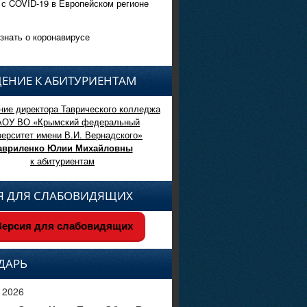
 с COVID-19 в Европейском регионе
знать о коронавирусе
ЕНИЕ К АБИТУРИЕНТАМ
ие директора Таврического колледжа
АОУ ВО «Крымский федеральный
верситет имени В.И. Вернадского»
авриленко Юлии Михайловны
к абитуриентам
Я ДЛЯ СЛАБОВИДЯЩИХ
ерсия для слабовидящих
ДАРЬ
 2026