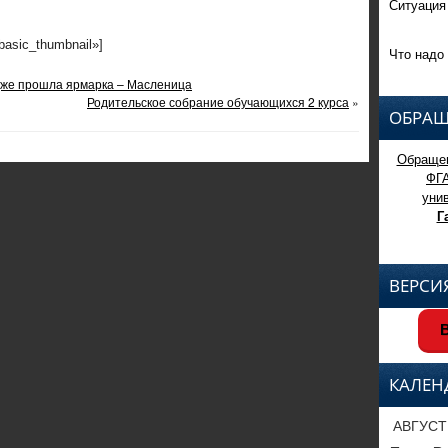
Ситуация
»basic_thumbnail»]
Что надо 
едже прошла ярмарка – Масленица
Родительское собрание обучающихся 2 курса
»
ОБРАЩ
Обращен
ФГ
уни
Г
ВЕРСИ
В
КАЛЕН
АВГУСТ