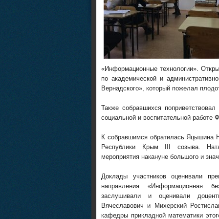
«Информационные технологии». Откры
по академической и административн
Вернадского», который пожелал плодо
Также собравшихся поприветствовал 
социальной и воспитательной работе 
К собравшимся обратилась Яцышина Н
Республики Крым III созыва. Нат
мероприятия накануне большого и зна
Доклады участников оценивали пре
направления «Информационная бе
заслушивали и оценивали доцент
Вячеславович и Михерский Ростисла
кафедры прикладной математики этог