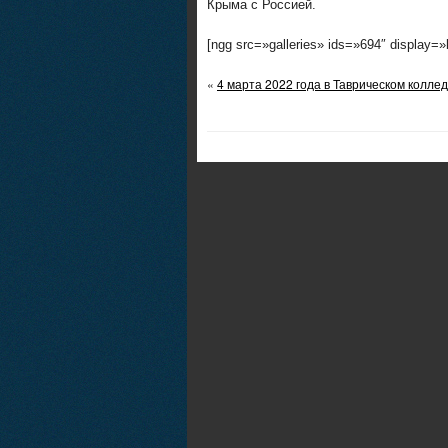
Крыма с Россией.
[ngg src=»galleries» ids=»694″ display=
«
4 марта 2022 года в Таврическом колл