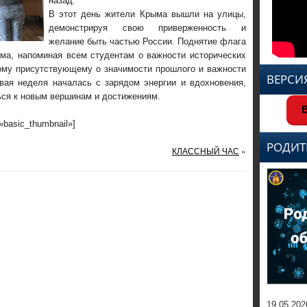
назад.
В этот день жители Крыма вышли на улицы,
демонстрируя свою приверженность и
желание быть частью России. Поднятие флага
зма, напоминая всем студентам о важности исторических
ому присутствующему о значимости прошлого и важности
ВЕРСИ
овая неделя началась с зарядом энергии и вдохновения,
ся к новым вершинам и достижениям.
В
=»basic_thumbnail»]
РОДИТ
КЛАССНЫЙ ЧАС
»
19.05.202