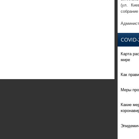
(ул. Кие
собрание
Админист
COVID-
Карта ра
мире
Как прав
Меры про
Какие ме
коронави
Эпидемич