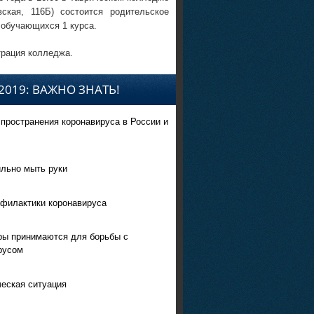
вская, 116Б) состоится родительское
 обучающихся 1 курса.
рация колледжа.
2019: ВАЖНО ЗНАТЬ!
спространения коронавируса в России и
ильно мыть руки
филактики коронавируса
ры принимаются для борьбы с
русом
еская ситуация