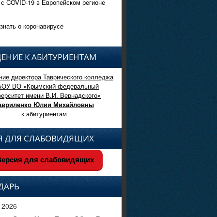
 с COVID-19 в Европейском регионе
знать о коронавирусе
ЕНИЕ К АБИТУРИЕНТАМ
ие директора Таврического колледжа
АОУ ВО «Крымский федеральный
верситет имени В.И. Вернадского»
авриленко Юлии Михайловны
к абитуриентам
Я ДЛЯ СЛАБОВИДЯЩИХ
ерсия для слабовидящих
ДАРЬ
 2026