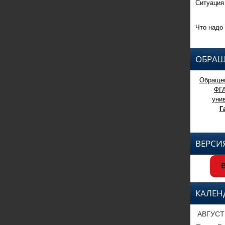
Ситуация
Что надо 
ОБРАЩ
Обращен
ФГ
уни
Г
ВЕРСИ
В
КАЛЕН
АВГУСТ