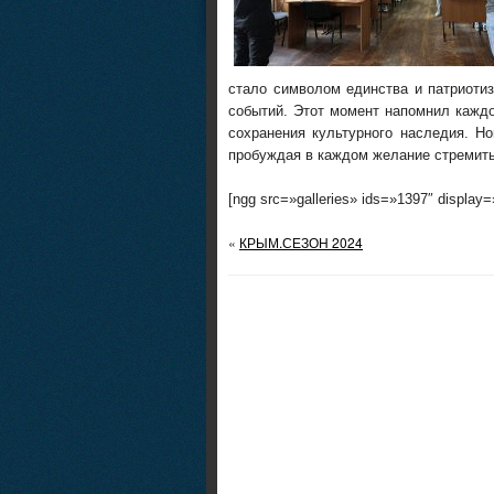
стало символом единства и патриоти
событий. Этот момент напомнил кажд
сохранения культурного наследия. Н
пробуждая в каждом желание стремить
[ngg src=»galleries» ids=»1397″ display
«
КРЫМ.СЕЗОН 2024