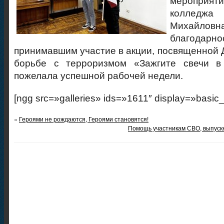
меропри
колледжа 
Михайло
благодарн
принимавшим участие в акции, посвященной 
борьбе с терроризмом «Зажгите свечи в
пожелала успешной рабочей недели.
[ngg src=»galleries» ids=»1611″ display=»basic
«
Героями не рождаются, Героями становятся!
Помощь участникам СВО, выпускн