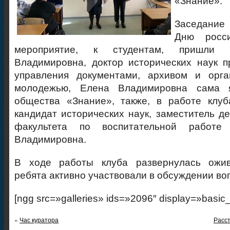
«Знание».
Заседание
Дню росси
мероприятие, к студентам, пришли
Владимировна, доктор исторических наук 
управления документами, архивом и орг
молодежью, Елена Владимировна сама я
общества «Знание», также, в работе клуб
кандидат исторических наук, заместитель де
факультета по воспитательной работе
Владимировна.
В ходе работы клуба развернулась ожив
ребята активно участвовали в обсуждении во
[ngg src=»galleries» ids=»2096″ display=»basic
«
Час куратора
Расс