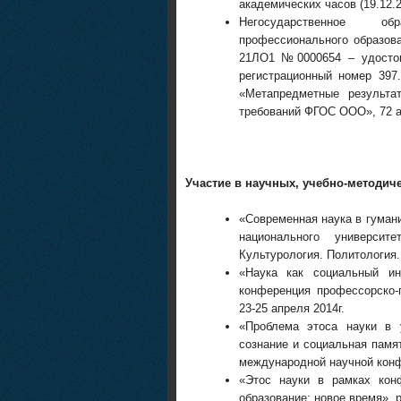
академических часов (19.12.2
Негосударственное об
профессионального образова
21ЛО1 №0000654 – удосто
регистрационный номер 397
«Метапредметные результа
требований ФГОС ООО», 72 ак
Участие в научных, учебно-методич
«Современная наука в гуман
национального универси
Культурология. Политология. 
«Наука как социальный ин
конференция профессорско-п
23-25 апреля 2014г.
«Проблема этоса науки в 
сознание и социальная памя
международной научной конфе
«Этос науки в рамках кон
образование: новое время», 