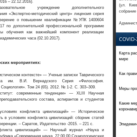
016 – 22.12.2016).
(ул. Кие
разовательное учреждение дополнительного
собрание
ния «Экспертно-методический центр» лицензия серия
верение о повышении квалификации №УПК 1400604
Админист
.17 по дополнительной профессиональной программе
ты обучения как важнейший компонент реализации
COVID-
адемических часа (02.10.2017).
Карта ра
мире
еских мероприятиях:
Как прав
истическом контексте» — Ученые записки Таврического
тета им. В.И. Вернадского Серия «Философия.
Социология». Том 24 (65). 2012. № 1-2. С. 303–309.
Меры про
ститут: современные тенденции» — XLIII Научная
реподавательского состава, аспирантов и студентов
Какие ме
коронави
условиях конфликта цивилизаций» — Историческое
ть в условиях конфликта цивилизаций: сборник статей
Эпидемич
ренции. – Саратов, Издательство -2015. – 221 с.
фликта цивилизаций» — Научный журнал «Наука и
рубрика «Современная наука. 22.00.00 Социологические