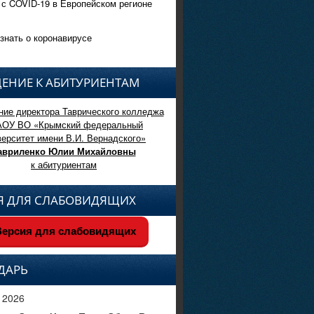
 с COVID-19 в Европейском регионе
знать о коронавирусе
ЕНИЕ К АБИТУРИЕНТАМ
ие директора Таврического колледжа
АОУ ВО «Крымский федеральный
верситет имени В.И. Вернадского»
авриленко Юлии Михайловны
к абитуриентам
Я ДЛЯ СЛАБОВИДЯЩИХ
ерсия для слабовидящих
ДАРЬ
 2026