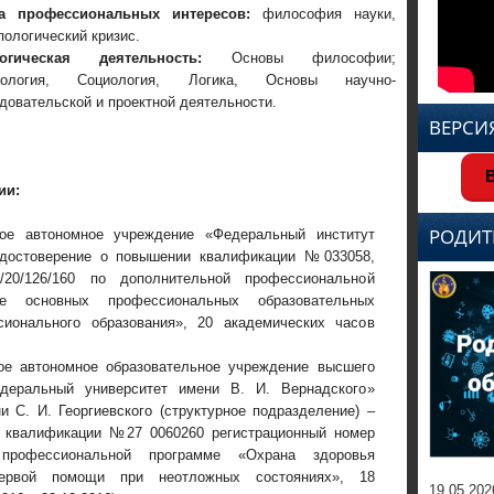
а профессиональных интересов:
философия науки,
пологический кризис.
гогическая деятельность:
Основы философии;
тология, Социология, Логика, Основы научно-
довательской и проектной деятельности.
ВЕРСИ
В
ии:
РОДИТ
ное автономное учреждение «Федеральный институт
удостоверение о повышении квалификации №033058,
/20/126/160 по дополнительной профессиональной
ие основных профессиональных образовательных
ионального образования», 20 академических часов
ое автономное образовательное учреждение высшего
деральный университет имени В. И. Вернадского»
 С. И. Георгиевского (структурное подразделение) –
 квалификации №27 0060260 регистрационный номер
профессиональной программе «Охрана здоровья
первой помощи при неотложных состояниях», 18
19.05.202