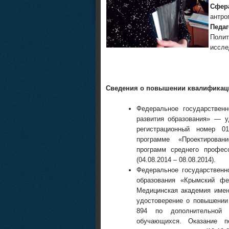
Сфер
антро
Педа
Поли
иссле
Сведения о повышении квалификац
Федеральное государствен
развития образования» — 
регистрационный номер 01
программе «Проектирован
программ среднего професс
(04.08.2014 – 08.08.2014).
Федеральное государственн
образования «Крымский фе
Медицинская академия имени
удостоверение о повышении
894 по дополнительной 
обучающихся. Оказание 