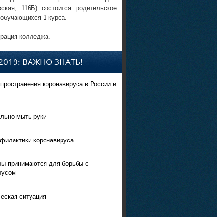
вская, 116Б) состоится родительское
 обучающихся 1 курса.
рация колледжа.
2019: ВАЖНО ЗНАТЬ!
спространения коронавируса в России и
ильно мыть руки
филактики коронавируса
ры принимаются для борьбы с
русом
еская ситуация