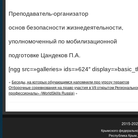
Преподаватель-организатор
основ безопасности жизнедеятельности,
уполномоченный по мобилизационной
подготовке Цандеков П.А.
[ngg src=»galleries» ids=»624″ display=»basic_
«
Беседы, на которых обучающимся напомнили про угрозу терактов
Отборочные соревнования на право участия в VII открытом Региональ
профессионалы» (WorldSkills Russia)
»
2015-202
Крымского федеральног
Республика Крым,