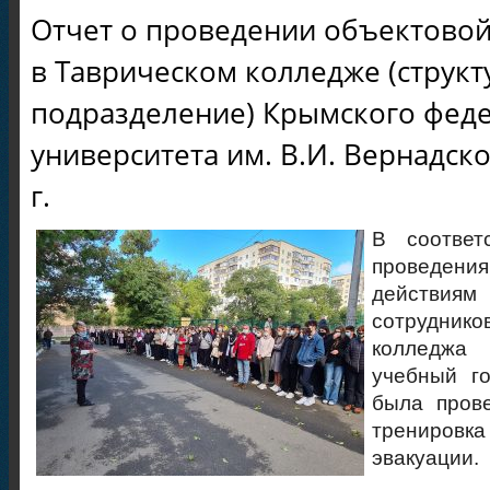
Отчет о проведении объектово
в Таврическом колледже (структ
подразделение) Крымского фед
университета им. В.И. Вернадско
г.
В соответ
проведени
действия
сотрудник
колледж
учебный го
была прове
тренировк
эвакуации.