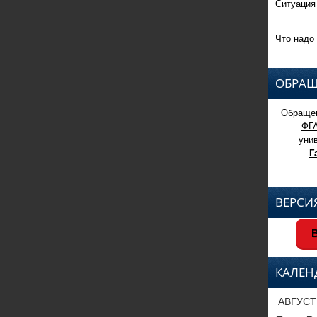
Ситуация
Что надо 
ОБРАЩ
Обращен
ФГ
уни
Г
ВЕРСИ
В
КАЛЕН
АВГУСТ