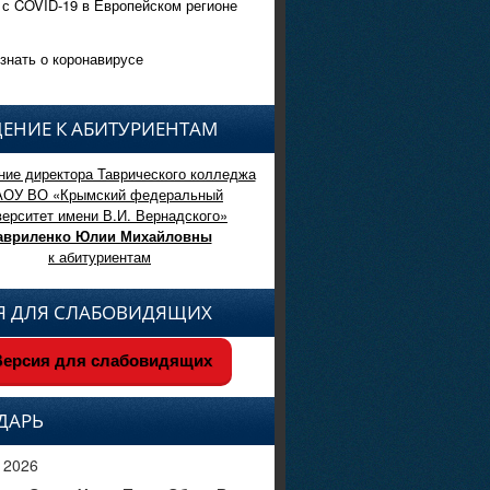
 с COVID-19 в Европейском регионе
знать о коронавирусе
ЕНИЕ К АБИТУРИЕНТАМ
ие директора Таврического колледжа
АОУ ВО «Крымский федеральный
верситет имени В.И. Вернадского»
авриленко Юлии Михайловны
к абитуриентам
Я ДЛЯ СЛАБОВИДЯЩИХ
ерсия для слабовидящих
ДАРЬ
 2026