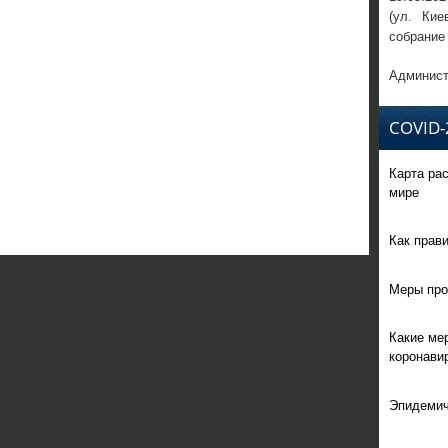
(ул. Кие
собрание
Админист
COVID-
Карта ра
мире
Как прав
Меры про
Какие ме
коронави
Эпидемич