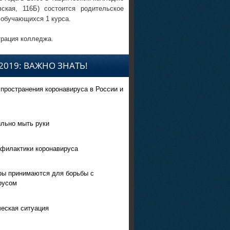
вская, 116Б) состоится родительское
 обучающихся 1 курса.
рация колледжа.
2019: ВАЖНО ЗНАТЬ!
спространения коронавируса в России и
ильно мыть руки
филактики коронавируса
ры принимаются для борьбы с
русом
еская ситуация