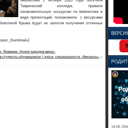
библиотеки 1 октября 2020 года посетили
Таврический колледж, провели
ознакомительную экскурсию по библиотеке в
виде презентаций, познакомили с ресурсами
иблиотекой Крыма будет их залогом получения отличных
ВЕРСИ
»basic_thumbnail»]
В
е. Ярмарка «Кухня народов мира»
в студенты обучающихся 1 курса, специальности «Финансы»
»
РОДИТ
19.05.202