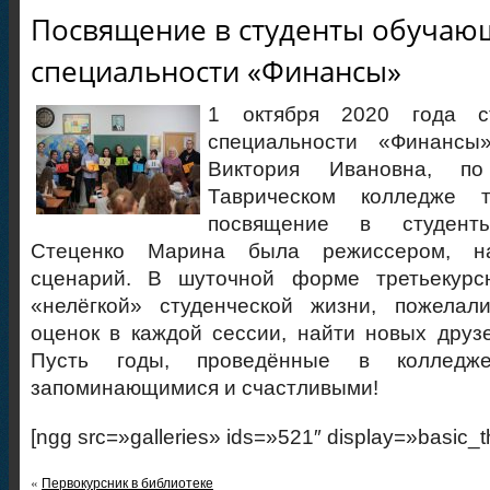
Посвящение в студенты обучающ
специальности «Финансы»
1 октября 2020 года с
специальности «Финансы
Виктория Ивановна, п
Таврическом колледже т
посвящение в студенты
Стеценко Марина была режиссером, на
сценарий. В шуточной форме третьекурс
«нелёгкой» студенческой жизни, пожелал
оценок в каждой сессии, найти новых друз
Пусть годы, проведённые в колледж
запоминающимися и счастливыми!
[ngg src=»galleries» ids=»521″ display=»basic_
«
Первокурсник в библиотеке