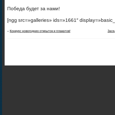
Победа будет за нами!
[ngg src=»galleries» ids=»1661″ display=»basic
«
Конкурс новогодних открыток и плакатов!
Засе