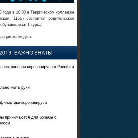
6 года в 16:00 в Таврическом колледже
вская, 116Б) состоится родительское
 обучающихся 1 курса.
рация колледжа.
2019: ВАЖНО ЗНАТЬ!
спространения коронавируса в России и
ильно мыть руки
филактики коронавируса
ры принимаются для борьбы с
русом
еская ситуация