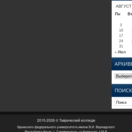
АВГУСТ
Пн
В
3
10
17
24
31
« Июл
АРХИВ
Архивы
ПОИСК
2015-2026 © Таврический колледж
Крымского федерального университета имени В.И. Вернадского
Республика Крым, г. Симферополь ул.Киевская, 116-Б