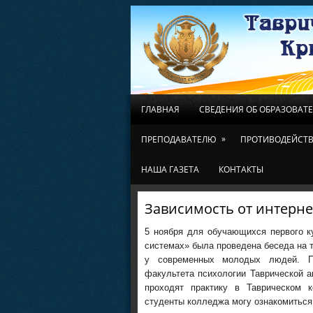
ГЛАВНАЯ
СВЕДЕНИЯ ОБ ОБРАЗОВАТ
»
ПРЕПОДАВАТЕЛЮ
ПРОТИВОДЕЙСТВ
НАША ГАЗЕТА
КОНТАКТЫ
Зависимость от интерне
5 ноября для обучающихся первого к
системах» была проведена беседа на т
у современных молодых людей. П
факультета психологии Таврической 
проходят практику в Таврическом 
студенты колледжа могу ознакомиться