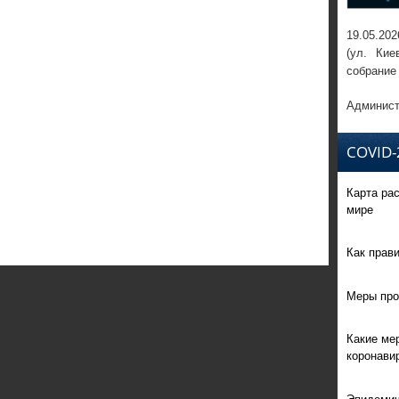
19.05.202
(ул. Кие
собрание
Админист
COVID-
Карта ра
мире
Как прав
Меры про
Какие ме
коронави
Эпидемич