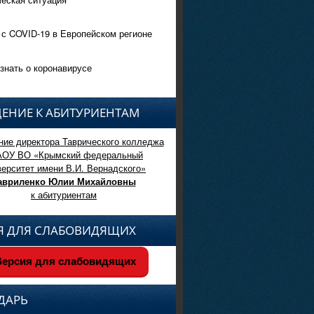
 с COVID-19 в Европейском регионе
знать о коронавирусе
ЕНИЕ К АБИТУРИЕНТАМ
ие директора Таврического колледжа
АОУ ВО «Крымский федеральный
верситет имени В.И. Вернадского»
авриленко Юлии Михайловны
к абитуриентам
Я ДЛЯ СЛАБОВИДЯЩИХ
ерсия для слабовидящих
ДАРЬ